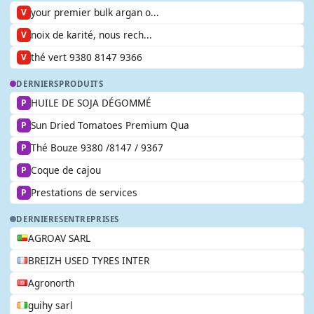
your premier bulk argan o...
V
noix de karité, nous rech...
V
thé vert 9380 8147 9366
V
DERNIERS
PRODUITS
HUILE DE SOJA DÉGOMMÉ
P
Sun Dried Tomatoes Premium Qua
P
Thé Bouze 9380 /8147 / 9367
P
Coque de cajou
P
Prestations de services
P
DERNIERES
ENTREPRISES
AGROAV SARL
BREIZH USED TYRES INTER
Agronorth
guihy sarl