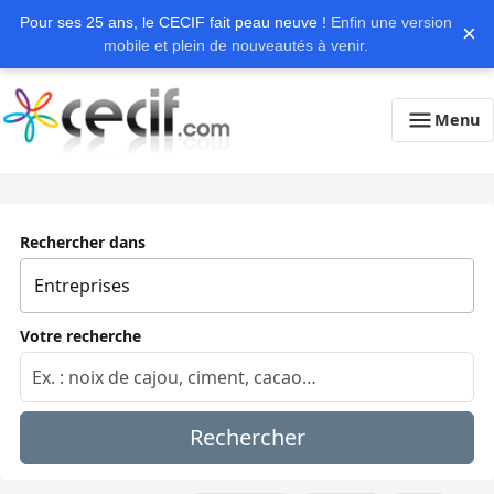
Pour ses 25 ans, le CECIF fait peau neuve !
Enfin une version
×
mobile et plein de nouveautés à venir.
Menu
Rechercher dans
Votre recherche
Rechercher