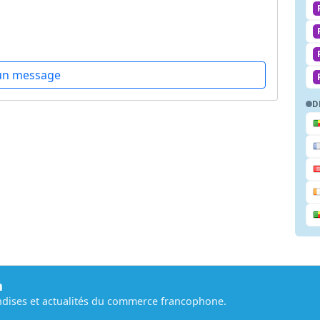
un message
D
m
dises et actualités du commerce francophone.