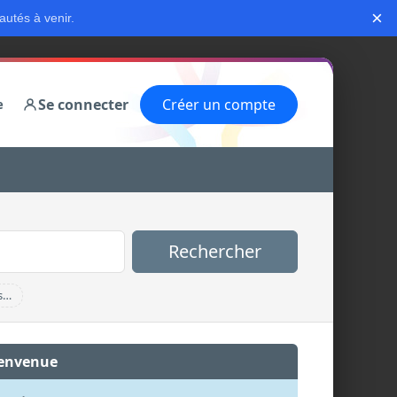
×
autés à venir.
Se connecter
Créer un compte
e
Rechercher
s…
envenue