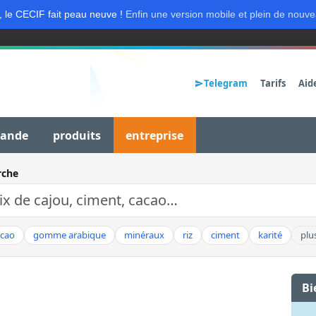
, le CECIF fait peau neuve !
Enfin une version mobile et plein de nouve
Telegram
Tarifs
Aid
mande
produits
entreprise
rche
acao
gomme arabique
minéraux
riz
ciment
karité
plu
Bi