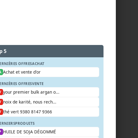
p 5
ERNIÈRES OFFRES
ACHAT
Achat et vente d'or
A
ERNIÈRES OFFRES
VENTE
your premier bulk argan o...
V
noix de karité, nous rech...
V
thé vert 9380 8147 9366
V
ERNIERS
PRODUITS
HUILE DE SOJA DÉGOMMÉ
P