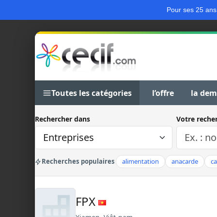
Pour ses 25 ans
Toutes les catégories
l’offre
la de
Rechercher dans
Votre reche
Recherches populaires
alimentation
anacarde
c
FPX