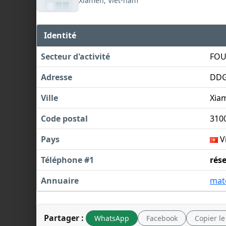
Xiamen, Viêt-nam
Identité
Secteur d'activité
FOU
Adresse
DD
Ville
Xia
Code postal
310
Pays
V
Téléphone #1
rés
Annuaire
mat
Partager :
WhatsApp
Facebook
Copier le