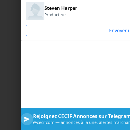
Steven Harper
Producteur
Envoyer 
Rejoignez CECIF Annonces sur Telegra
@cecifcom — annonces à la une, alertes marchan