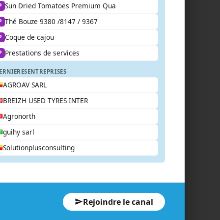
Sun Dried Tomatoes Premium Qua
P
Thé Bouze 9380 /8147 / 9367
P
Coque de cajou
P
Prestations de services
P
ERNIERES
ENTREPRISES
AGROAV SARL
BREIZH USED TYRES INTER
Agronorth
guihy sarl
Solutionplusconsulting
Rejoindre le canal