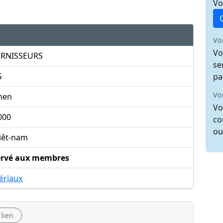
Vo
Vo
Vo
RNISSEURS
se
G
pa
Vo
men
Vo
000
co
ou
iêt-nam
ervé aux membres
ériaux
 lien