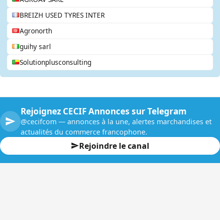
BREIZH USED TYRES INTER
Agronorth
guihy sarl
Solutionplusconsulting
Rejoignez CECIF Annonces sur Telegram
@cecifcom — annonces à la une, alertes marchandises et
actualités du commerce francophone.
Rejoindre le canal