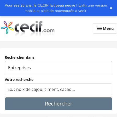
Pour ses 25 ans, le CECIF fait peau neuve !
Enfin une version
×
mobile et plein de nouveautés à venir.
Menu
Rechercher dans
Votre recherche
Rechercher