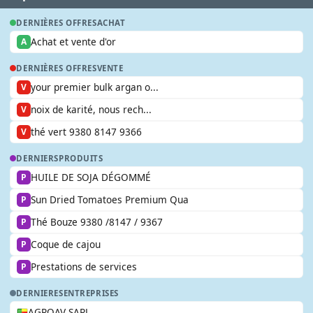
DERNIÈRES OFFRES
ACHAT
Achat et vente d'or
A
DERNIÈRES OFFRES
VENTE
your premier bulk argan o...
V
noix de karité, nous rech...
V
thé vert 9380 8147 9366
V
DERNIERS
PRODUITS
HUILE DE SOJA DÉGOMMÉ
P
Sun Dried Tomatoes Premium Qua
P
Thé Bouze 9380 /8147 / 9367
P
Coque de cajou
P
Prestations de services
P
DERNIERES
ENTREPRISES
AGROAV SARL