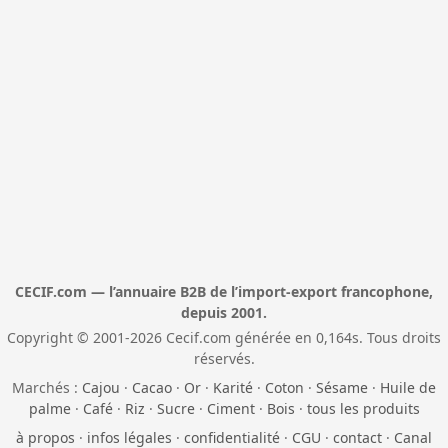
CECIF.com — l’annuaire B2B de l’import-export francophone,
depuis 2001.
Copyright © 2001-2026 Cecif.com générée en 0,164s. Tous droits
réservés.
Marchés :
Cajou
·
Cacao
·
Or
·
Karité
·
Coton
·
Sésame
·
Huile de
palme
·
Café
·
Riz
·
Sucre
·
Ciment
·
Bois
·
tous les produits
à propos
·
infos légales
·
confidentialité
·
CGU
·
contact
·
Canal