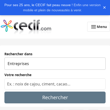
Pour ses 25 ans, le CECIF fait peau neuve !
Enfin une version
×
mobile et plein de nouveautés à venir.
Menu
Rechercher dans
Votre recherche
Rechercher