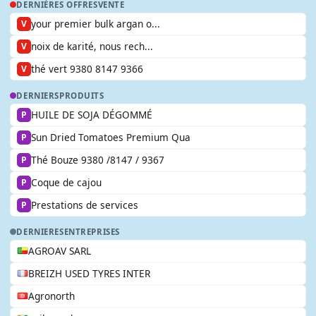
DERNIÈRES OFFRES
VENTE
your premier bulk argan o...
V
noix de karité, nous rech...
V
thé vert 9380 8147 9366
V
DERNIERS
PRODUITS
HUILE DE SOJA DÉGOMMÉ
P
Sun Dried Tomatoes Premium Qua
P
Thé Bouze 9380 /8147 / 9367
P
Coque de cajou
P
Prestations de services
P
DERNIERES
ENTREPRISES
AGROAV SARL
BREIZH USED TYRES INTER
Agronorth