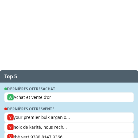
Top 5
DERNIÈRES OFFRES
ACHAT
Achat et vente d'or
A
DERNIÈRES OFFRES
VENTE
your premier bulk argan o...
V
noix de karité, nous rech...
V
thé vert 9380 8147 9366
V