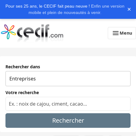
Pour ses 25 ans, le CECIF fait peau neuve !
Enfin une version
×
mobile et plein de nouveautés à venir.
Menu
Rechercher dans
Votre recherche
Rechercher