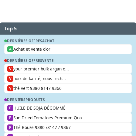
Top 5
DERNIÈRES OFFRES
ACHAT
Achat et vente d'or
A
DERNIÈRES OFFRES
VENTE
your premier bulk argan o...
V
noix de karité, nous rech...
V
thé vert 9380 8147 9366
V
DERNIERS
PRODUITS
HUILE DE SOJA DÉGOMMÉ
P
Sun Dried Tomatoes Premium Qua
P
Thé Bouze 9380 /8147 / 9367
P