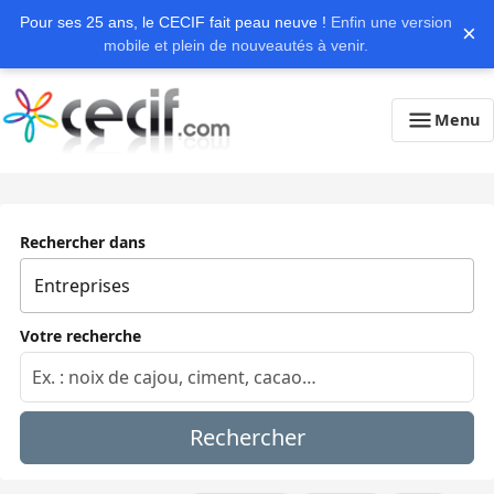
Pour ses 25 ans, le CECIF fait peau neuve !
Enfin une version
×
mobile et plein de nouveautés à venir.
Menu
Rechercher dans
Votre recherche
Rechercher