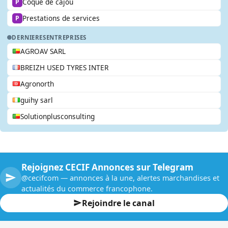
Coque de cajou
P
Prestations de services
P
DERNIERES
ENTREPRISES
AGROAV SARL
BREIZH USED TYRES INTER
Agronorth
guihy sarl
Solutionplusconsulting
Rejoignez CECIF Annonces sur Telegram
@cecifcom — annonces à la une, alertes marchandises et
actualités du commerce francophone.
Rejoindre le canal