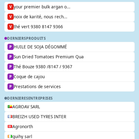
your premier bulk argan o...
V
noix de karité, nous rech...
V
thé vert 9380 8147 9366
V
DERNIERS
PRODUITS
HUILE DE SOJA DÉGOMMÉ
P
Sun Dried Tomatoes Premium Qua
P
Thé Bouze 9380 /8147 / 9367
P
Coque de cajou
P
Prestations de services
P
DERNIERES
ENTREPRISES
AGROAV SARL
BREIZH USED TYRES INTER
Agronorth
guihy sarl