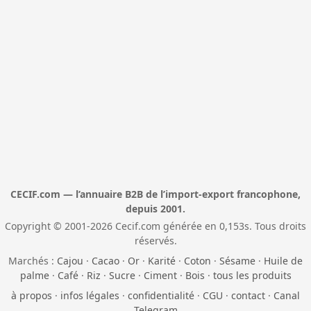
CECIF.com — l’annuaire B2B de l’import-export francophone,
depuis 2001.
Copyright © 2001-2026 Cecif.com générée en 0,153s. Tous droits
réservés.
Marchés :
Cajou
·
Cacao
·
Or
·
Karité
·
Coton
·
Sésame
·
Huile de
palme
·
Café
·
Riz
·
Sucre
·
Ciment
·
Bois
·
tous les produits
à propos
·
infos légales
·
confidentialité
·
CGU
·
contact
·
Canal
Telegram