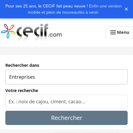
Pour ses 25 ans, le CECIF fait peau neuve !
Enfin une version
×
mobile et plein de nouveautés à venir.
Menu
Rechercher dans
Votre recherche
Rechercher