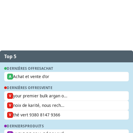
Top 5
DERNIÈRES OFFRES
ACHAT
Achat et vente d'or
A
DERNIÈRES OFFRES
VENTE
your premier bulk argan o...
V
noix de karité, nous rech...
V
thé vert 9380 8147 9366
V
DERNIERS
PRODUITS