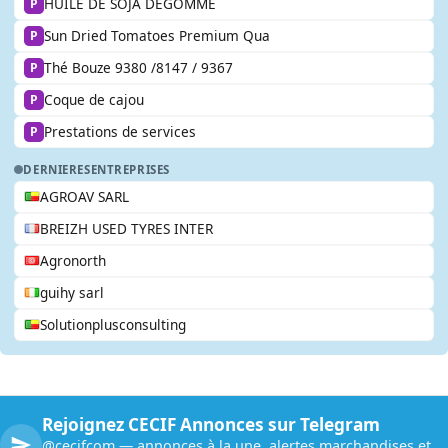
HUILE DE SOJA DÉGOMMÉ
P
Sun Dried Tomatoes Premium Qua
P
Thé Bouze 9380 /8147 / 9367
P
Coque de cajou
P
Prestations de services
P
DERNIERES
ENTREPRISES
AGROAV SARL
BREIZH USED TYRES INTER
Agronorth
guihy sarl
Solutionplusconsulting
Rejoignez CECIF Annonces sur Telegram
@cecifcom — annonces à la une, alertes marchandises et