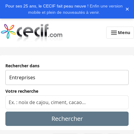
Pour ses 25 ans, le CECIF fait peau neuve !
Enfin une version
×
mobile et plein de nouveautés à venir.
Menu
Rechercher dans
Votre recherche
Rechercher