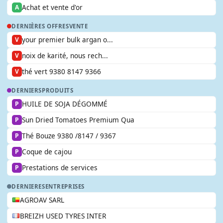
Achat et vente d'or
A
DERNIÈRES OFFRES
VENTE
your premier bulk argan o...
V
noix de karité, nous rech...
V
thé vert 9380 8147 9366
V
DERNIERS
PRODUITS
HUILE DE SOJA DÉGOMMÉ
P
Sun Dried Tomatoes Premium Qua
P
Thé Bouze 9380 /8147 / 9367
P
Coque de cajou
P
Prestations de services
P
DERNIERES
ENTREPRISES
AGROAV SARL
BREIZH USED TYRES INTER