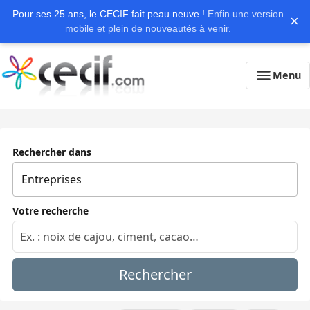
Pour ses 25 ans, le CECIF fait peau neuve !
Enfin une version
×
mobile et plein de nouveautés à venir.
Menu
Rechercher dans
Votre recherche
Rechercher