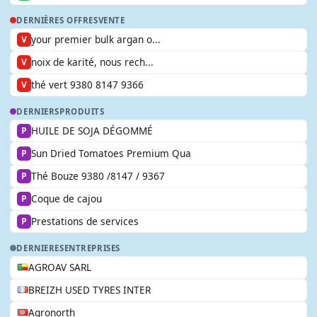
DERNIÈRES OFFRES
VENTE
your premier bulk argan o...
V
noix de karité, nous rech...
V
thé vert 9380 8147 9366
V
DERNIERS
PRODUITS
HUILE DE SOJA DÉGOMMÉ
P
Sun Dried Tomatoes Premium Qua
P
Thé Bouze 9380 /8147 / 9367
P
Coque de cajou
P
Prestations de services
P
DERNIERES
ENTREPRISES
AGROAV SARL
BREIZH USED TYRES INTER
Agronorth