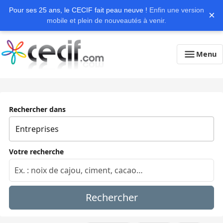
Pour ses 25 ans, le CECIF fait peau neuve !
Enfin une version
×
mobile et plein de nouveautés à venir.
Menu
Rechercher dans
Votre recherche
Rechercher