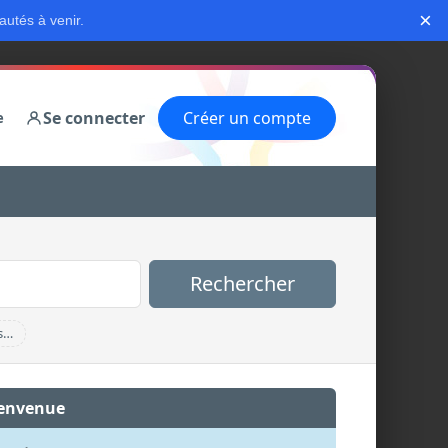
×
autés à venir.
Se connecter
Créer un compte
e
Rechercher
s…
envenue