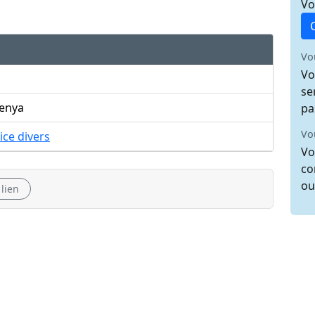
Vo
Vo
Vo
se
enya
pa
Vo
ice divers
Vo
co
ou
 lien