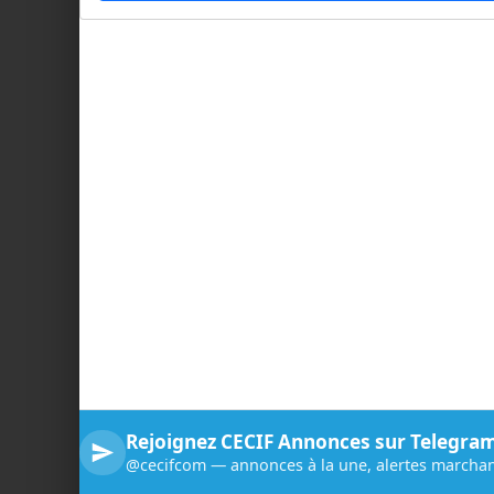
Rejoignez CECIF Annonces sur Telegra
@cecifcom — annonces à la une, alertes marchan