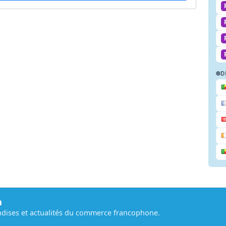
D
m
dises et actualités du commerce francophone.