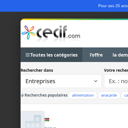
Pour ses 25 ans
Toutes les catégories
l’offre
la de
Rechercher dans
Votre reche
Recherches populaires
alimentation
anacarde
c