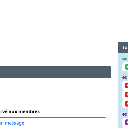
To
D
D
ervé aux membres
D
un message