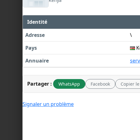
Kenya
Identité
Adresse
\
Pays
K
Annuaire
serv
Partager :
WhatsApp
Facebook
Copier le
Signaler un problème