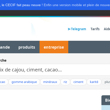
, le CECIF fait peau neuve !
Enfin une version mobile et plein de nouve
Telegram
Tarifs
Aid
mande
produits
entreprise
rche
acao
gomme arabique
minéraux
riz
ciment
karité
plu
Bi