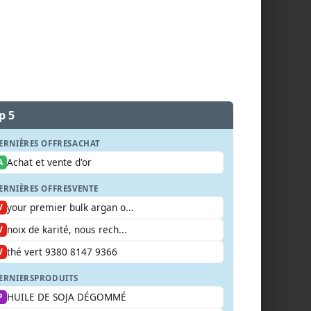
p 5
ERNIÈRES OFFRES
ACHAT
Achat et vente d'or
A
ERNIÈRES OFFRES
VENTE
your premier bulk argan o...
V
noix de karité, nous rech...
V
thé vert 9380 8147 9366
V
ERNIERS
PRODUITS
HUILE DE SOJA DÉGOMMÉ
P