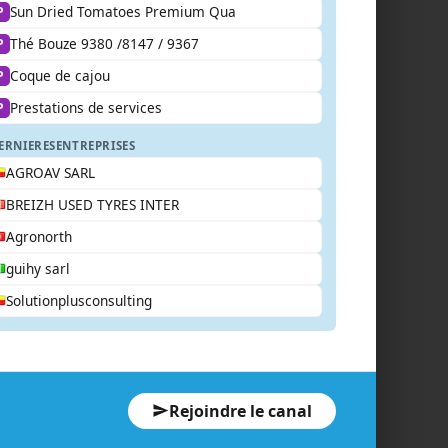
Sun Dried Tomatoes Premium Qua
P
Thé Bouze 9380 /8147 / 9367
P
Coque de cajou
P
Prestations de services
P
ERNIERES
ENTREPRISES
AGROAV SARL
BREIZH USED TYRES INTER
Agronorth
guihy sarl
Solutionplusconsulting
Rejoindre le canal