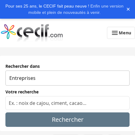
Pour ses 25 ans, le CECIF fait peau neuve !
Enfin une version
×
mobile et plein de nouveautés à venir.
Menu
Rechercher dans
Votre recherche
Rechercher