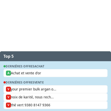
Top 5
DERNIÈRES OFFRES
ACHAT
Achat et vente d'or
A
DERNIÈRES OFFRES
VENTE
your premier bulk argan o...
V
noix de karité, nous rech...
V
thé vert 9380 8147 9366
V