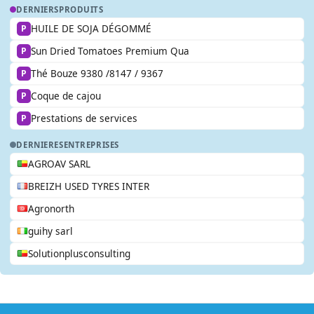
DERNIERS
PRODUITS
HUILE DE SOJA DÉGOMMÉ
P
Sun Dried Tomatoes Premium Qua
P
Thé Bouze 9380 /8147 / 9367
P
Coque de cajou
P
Prestations de services
P
DERNIERES
ENTREPRISES
AGROAV SARL
BREIZH USED TYRES INTER
Agronorth
guihy sarl
Solutionplusconsulting