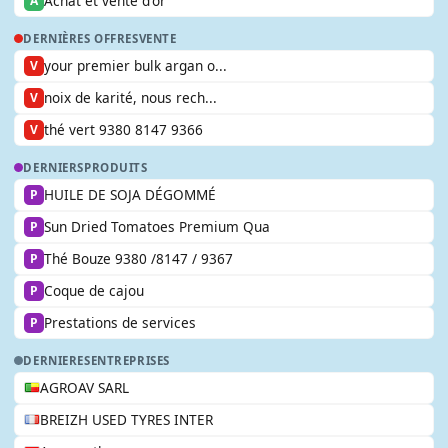
Achat et vente d'or
A
DERNIÈRES OFFRES
VENTE
your premier bulk argan o...
V
noix de karité, nous rech...
V
thé vert 9380 8147 9366
V
DERNIERS
PRODUITS
HUILE DE SOJA DÉGOMMÉ
P
Sun Dried Tomatoes Premium Qua
P
Thé Bouze 9380 /8147 / 9367
P
Coque de cajou
P
Prestations de services
P
DERNIERES
ENTREPRISES
AGROAV SARL
BREIZH USED TYRES INTER