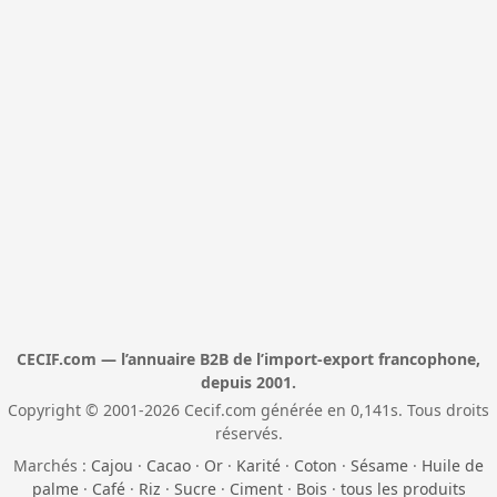
CECIF.com — l’annuaire B2B de l’import-export francophone,
depuis 2001.
Copyright © 2001-2026 Cecif.com générée en 0,141s. Tous droits
réservés.
Marchés :
Cajou
·
Cacao
·
Or
·
Karité
·
Coton
·
Sésame
·
Huile de
palme
·
Café
·
Riz
·
Sucre
·
Ciment
·
Bois
·
tous les produits