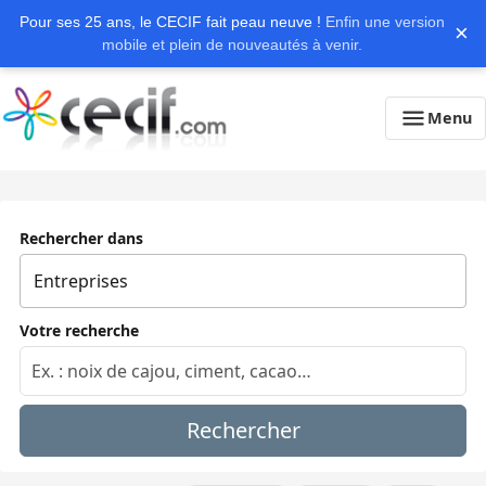
Pour ses 25 ans, le CECIF fait peau neuve !
Enfin une version
×
mobile et plein de nouveautés à venir.
Menu
Rechercher dans
Votre recherche
Rechercher