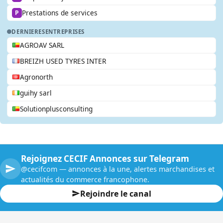
Prestations de services
P
DERNIERES
ENTREPRISES
AGROAV SARL
BREIZH USED TYRES INTER
Agronorth
guihy sarl
Solutionplusconsulting
Rejoignez CECIF Annonces sur Telegram
@cecifcom — annonces à la une, alertes marchandises et
actualités du commerce francophone.
Rejoindre le canal