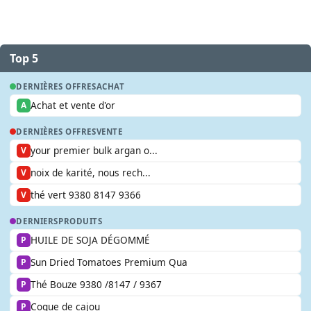
Top 5
DERNIÈRES OFFRES
ACHAT
Achat et vente d'or
A
DERNIÈRES OFFRES
VENTE
your premier bulk argan o...
V
noix de karité, nous rech...
V
thé vert 9380 8147 9366
V
DERNIERS
PRODUITS
HUILE DE SOJA DÉGOMMÉ
P
Sun Dried Tomatoes Premium Qua
P
Thé Bouze 9380 /8147 / 9367
P
Coque de cajou
P