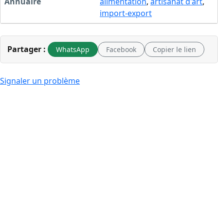
Annuaire
alimentation
,
artisanat d'art
,
import-export
Partager :
WhatsApp
Facebook
Copier le lien
Signaler un problème