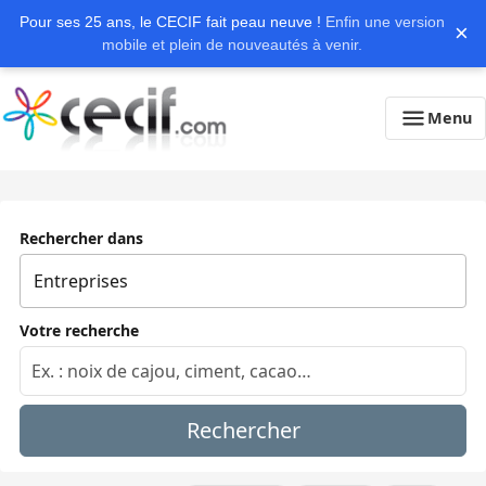
Pour ses 25 ans, le CECIF fait peau neuve !
Enfin une version
×
mobile et plein de nouveautés à venir.
Menu
Rechercher dans
Votre recherche
Rechercher