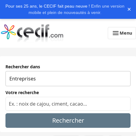
Pour ses 25 ans, le CECIF fait peau neuve !
Enfin une version
×
mobile et plein de nouveautés à venir.
Menu
Rechercher dans
Votre recherche
Rechercher