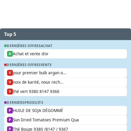
Top 5
DERNIÈRES OFFRES
ACHAT
Achat et vente d'or
A
DERNIÈRES OFFRES
VENTE
your premier bulk argan o...
V
noix de karité, nous rech...
V
thé vert 9380 8147 9366
V
DERNIERS
PRODUITS
HUILE DE SOJA DÉGOMMÉ
P
Sun Dried Tomatoes Premium Qua
P
Thé Bouze 9380 /8147 / 9367
P