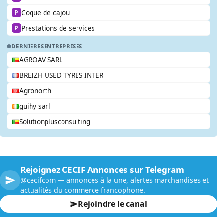
Coque de cajou
P
Prestations de services
P
DERNIERES
ENTREPRISES
AGROAV SARL
BREIZH USED TYRES INTER
Agronorth
guihy sarl
Solutionplusconsulting
Rejoignez CECIF Annonces sur Telegram
@cecifcom — annonces à la une, alertes marchandises et
actualités du commerce francophone.
Rejoindre le canal