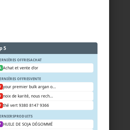
p 5
ERNIÈRES OFFRES
ACHAT
Achat et vente d'or
A
ERNIÈRES OFFRES
VENTE
your premier bulk argan o...
V
noix de karité, nous rech...
V
thé vert 9380 8147 9366
V
ERNIERS
PRODUITS
HUILE DE SOJA DÉGOMMÉ
P