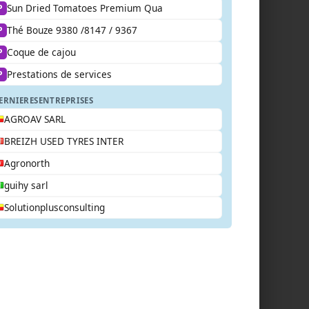
Sun Dried Tomatoes Premium Qua
P
Thé Bouze 9380 /8147 / 9367
P
Coque de cajou
P
Prestations de services
P
ERNIERES
ENTREPRISES
AGROAV SARL
BREIZH USED TYRES INTER
Agronorth
guihy sarl
Solutionplusconsulting