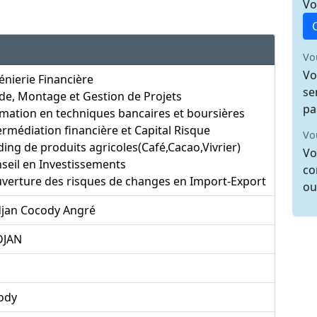
Vo
Vo
Vo
énierie Financière
se
de, Montage et Gestion de Projets
pa
mation en techniques bancaires et boursières
ermédiation financière et Capital Risque
Vo
ding de produits agricoles(Café,Cacao,Vivrier)
Vo
seil en Investissements
co
verture des risques de changes en Import-Export
ou
djan Cocody Angré
DJAN
ody