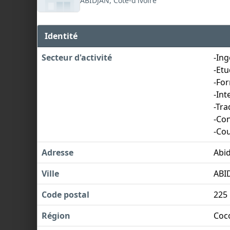
ABIDJAN, Côte-d'ivoire
Identité
Secteur d'activité
-Ing
-Etu
-For
-Int
-Tra
-Con
-Cou
Adresse
Abi
Ville
ABI
Code postal
225
Région
Coc