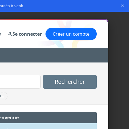
×
autés à venir.
Se connecter
Créer un compte
e
Rechercher
s…
envenue