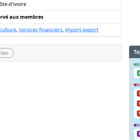
te-d'ivoire
ervé aux membres
culture
,
services financiers
,
import-export
To
 lien
D
D
D