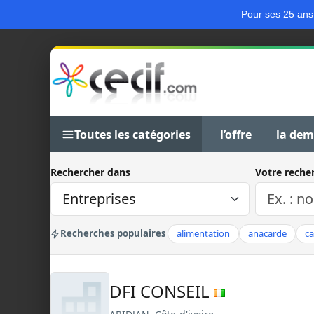
Pour ses 25 ans
Toutes les catégories
l’offre
la de
Rechercher dans
Votre reche
Recherches populaires
alimentation
anacarde
c
DFI CONSEIL