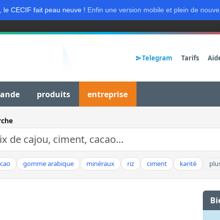
, le CECIF fait peau neuve !
Enfin une version mobile et plein de nouve
Telegram
Tarifs
Aid
mande
produits
entreprise
rche
acao
gomme arabique
minéraux
riz
ciment
karité
plu
Bi