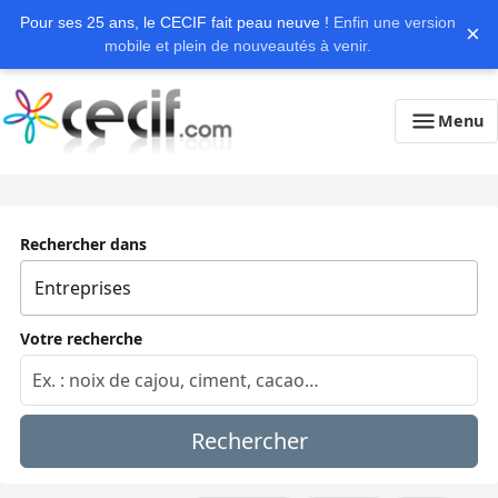
Pour ses 25 ans, le CECIF fait peau neuve !
Enfin une version
×
mobile et plein de nouveautés à venir.
Menu
Rechercher dans
Votre recherche
Rechercher