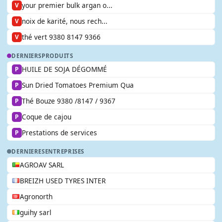
your premier bulk argan o...
V
noix de karité, nous rech...
V
thé vert 9380 8147 9366
V
DERNIERS
PRODUITS
HUILE DE SOJA DÉGOMMÉ
P
Sun Dried Tomatoes Premium Qua
P
Thé Bouze 9380 /8147 / 9367
P
Coque de cajou
P
Prestations de services
P
DERNIERES
ENTREPRISES
AGROAV SARL
BREIZH USED TYRES INTER
Agronorth
guihy sarl