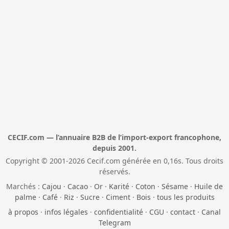
CECIF.com — l’annuaire B2B de l’import-export francophone,
depuis 2001.
Copyright © 2001-2026 Cecif.com générée en 0,16s. Tous droits
réservés.
Marchés :
Cajou
·
Cacao
·
Or
·
Karité
·
Coton
·
Sésame
·
Huile de
palme
·
Café
·
Riz
·
Sucre
·
Ciment
·
Bois
·
tous les produits
à propos
·
infos légales
·
confidentialité
·
CGU
·
contact
·
Canal
Telegram