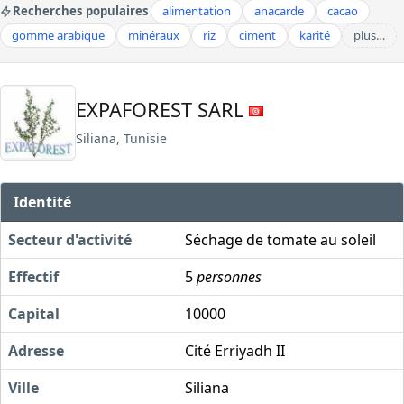
Recherches populaires
alimentation
anacarde
cacao
gomme arabique
minéraux
riz
ciment
karité
plus…
EXPAFOREST SARL
Siliana, Tunisie
Identité
Secteur d'activité
Séchage de tomate au soleil
Effectif
5
personnes
Capital
10000
Adresse
Cité Erriyadh II
Ville
Siliana