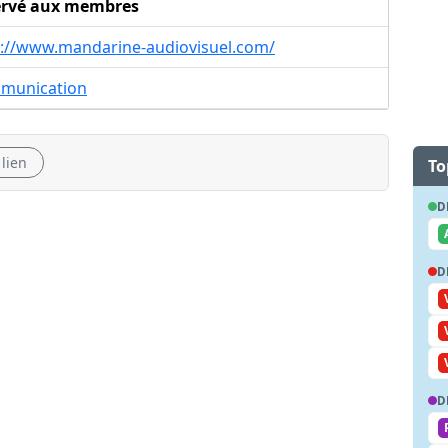
ervé aux membres
p://www.mandarine-audiovisuel.com/
munication
 lien
To
D
D
D