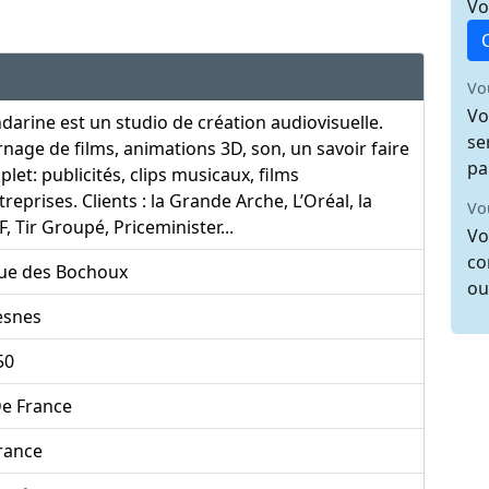
Vo
Vo
Vo
arine est un studio de création audiovisuelle.
se
nage de films, animations 3D, son, un savoir faire
pa
let: publicités, clips musicaux, films
treprises. Clients : la Grande Arche, L’Oréal, la
Vo
, Tir Groupé, Priceminister...
Vo
co
rue des Bochoux
ou
esnes
50
De France
rance