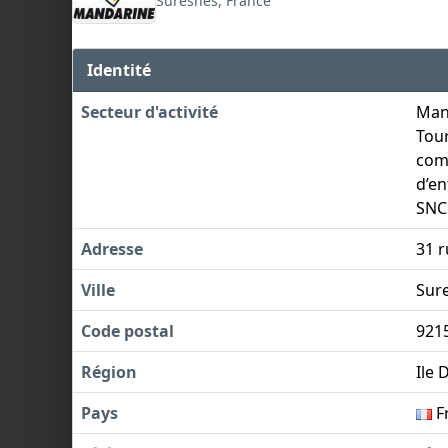
Suresnes, France
Identité
Secteur d'activité
Mand
Tour
comp
d’en
SNCF
Adresse
31 
Ville
Sur
Code postal
921
Région
Ile 
Pays
F