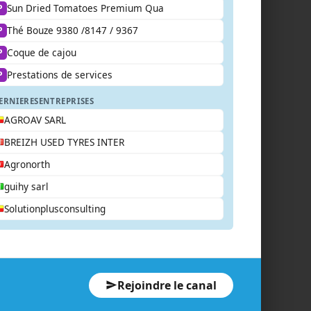
Sun Dried Tomatoes Premium Qua
P
Thé Bouze 9380 /8147 / 9367
P
Coque de cajou
P
Prestations de services
P
ERNIERES
ENTREPRISES
AGROAV SARL
BREIZH USED TYRES INTER
Agronorth
guihy sarl
Solutionplusconsulting
Rejoindre le canal