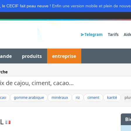
, le CECIF fait peau neuve !
Enfin une version mobile et plein de nouve
Telegram
Tarifs
Aid
mande
produits
entreprise
rche
acao
gomme arabique
minéraux
riz
ciment
karité
plu
Bi
EL