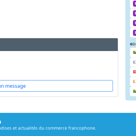
D
un message
m
dises et actualités du commerce francophone.