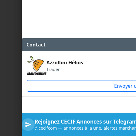
Contact
Azzollini Hélios
Trader
Envoyer 
Rejoignez CECIF Annonces sur Telegra
@cecifcom — annonces à la une, alertes marchan