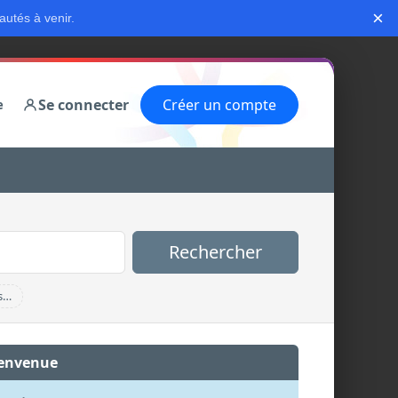
×
autés à venir.
Se connecter
Créer un compte
e
Rechercher
s…
envenue