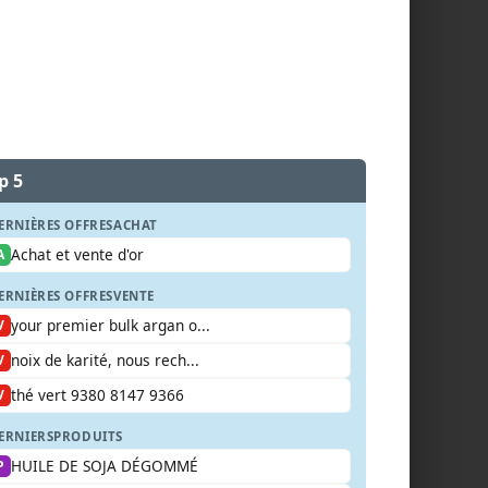
p 5
ERNIÈRES OFFRES
ACHAT
Achat et vente d'or
A
ERNIÈRES OFFRES
VENTE
your premier bulk argan o...
V
noix de karité, nous rech...
V
thé vert 9380 8147 9366
V
ERNIERS
PRODUITS
HUILE DE SOJA DÉGOMMÉ
P