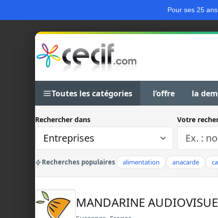
Pour ses 25 ans
Toutes les catégories
l’offre
la de
Rechercher dans
Votre reche
Recherches populaires
alimentation
anacarde
c
MANDARINE AUDIOVISU