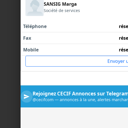
SANSIG Marga
Société de services
Téléphone
rés
Fax
rés
Mobile
rés
Envoyer 
Rejoignez CECIF Annonces sur Telegra
@cecifcom — annonces à la une, alertes marchan