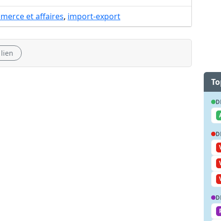
merce et affaires
,
import-export
 lien
To
D
D
D