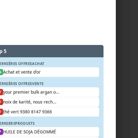
p 5
ERNIÈRES OFFRES
ACHAT
Achat et vente d'or
A
ERNIÈRES OFFRES
VENTE
your premier bulk argan o...
V
noix de karité, nous rech...
V
thé vert 9380 8147 9366
V
ERNIERS
PRODUITS
HUILE DE SOJA DÉGOMMÉ
P