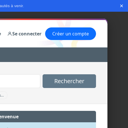
×
autés à venir.
Se connecter
Créer un compte
e
Rechercher
s…
envenue