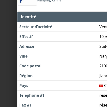
Nanjing, Chine
Identité
Secteur d'activité
Vent
Effectif
10
p
Adresse
Suit
Ville
Nan
Code postal
210
Région
Jian
Pays
C
Téléphone #1
rés
Fax #1
rés