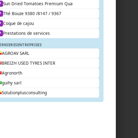
Sun Dried Tomatoes Premium Qua
P
Thé Bouze 9380 /8147 / 9367
P
Coque de cajou
P
Prestations de services
P
ERNIERES
ENTREPRISES
AGROAV SARL
BREIZH USED TYRES INTER
Agronorth
guihy sarl
Solutionplusconsulting