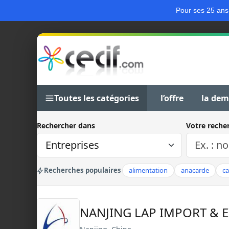
Pour ses 25 ans
Toutes les catégories
l’offre
la de
Rechercher dans
Votre reche
Recherches populaires
alimentation
anacarde
c
NANJING LAP IMPORT & 