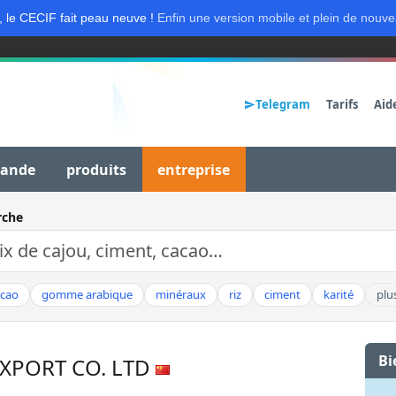
, le CECIF fait peau neuve !
Enfin une version mobile et plein de nouve
Telegram
Tarifs
Aid
mande
produits
entreprise
rche
acao
gomme arabique
minéraux
riz
ciment
karité
plu
Bi
EXPORT CO. LTD