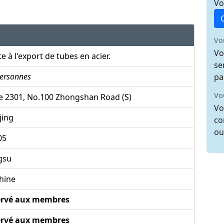
Vo
Vo
Vo
e à l'export de tubes en acier.
se
ersonnes
pa
Vo
e 2301, No.100 Zhongshan Road (S)
Vo
jing
co
ou
05
gsu
hine
ervé aux membres
ervé aux membres