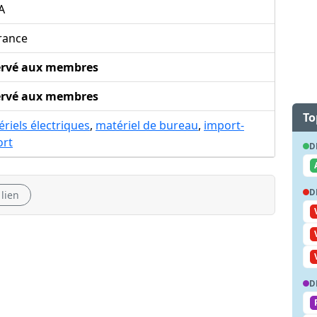
A
rance
ervé aux membres
ervé aux membres
To
riels électriques
,
matériel de bureau
,
import-
ort
D
D
 lien
D