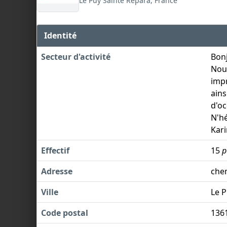
Le Puy Sainte Répara, France
Identité
Secteur d'activité
Bonj
Nou
impr
ains
d'oc
N'h
Kari
Effectif
15
p
Adresse
che
Ville
Le P
Code postal
136