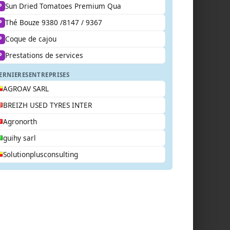
Sun Dried Tomatoes Premium Qua
P
Thé Bouze 9380 /8147 / 9367
P
Coque de cajou
P
Prestations de services
P
ERNIERES
ENTREPRISES
AGROAV SARL
BREIZH USED TYRES INTER
Agronorth
guihy sarl
Solutionplusconsulting