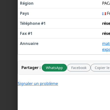
Région
PAC
Pays
F
Téléphone #1
rés
Fax #1
rés
Annuaire
maté
exp
Partager :
WhatsApp
Facebook
Copier le
Signaler un problème