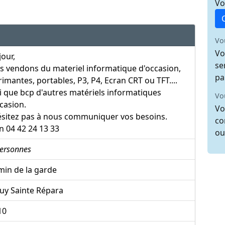
Vo
Vo
Vo
our,
se
s vendons du materiel informatique d'occasion,
pa
imantes, portables, P3, P4, Ecran CRT ou TFT....
i que bcp d'autres matériels informatiques
Vo
casion.
Vo
ésitez pas à nous communiquer vos besoins.
co
n 04 42 24 13 33
ou
ersonnes
min de la garde
uy Sainte Répara
10