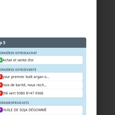
p 5
ERNIÈRES OFFRES
ACHAT
Achat et vente d'or
A
ERNIÈRES OFFRES
VENTE
your premier bulk argan o...
V
noix de karité, nous rech...
V
thé vert 9380 8147 9366
V
ERNIERS
PRODUITS
HUILE DE SOJA DÉGOMMÉ
P