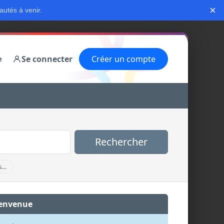
×
autés à venir.
Se connecter
Créer un compte
e
Rechercher
s…
envenue