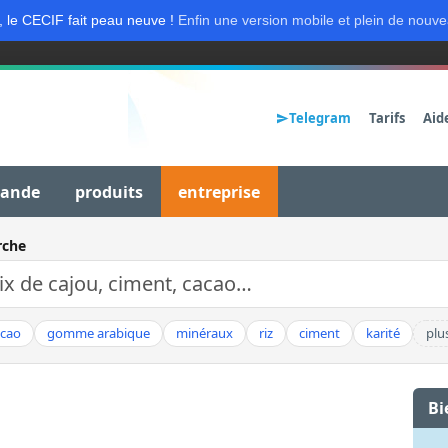
, le CECIF fait peau neuve !
Enfin une version mobile et plein de nouve
Telegram
Tarifs
Aid
mande
produits
entreprise
rche
acao
gomme arabique
minéraux
riz
ciment
karité
plu
Bi