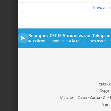
Envoyer 
Rejoignez CECIF Annonces sur Telegra
@cecifcom — annonces à la une, alertes marchan
CECIF.
Copyri
Marchés :
Cajou
·
Cacao
·
Or
·
à pro