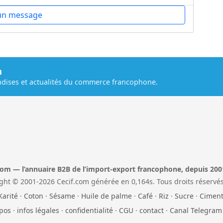
un message
m
dises et actualités du commerce francophone.
com — l’annuaire B2B de l’import-export francophone, depuis 200
ght © 2001-2026 Cecif.com générée en 0,164s. Tous droits réservés
Karité
·
Coton
·
Sésame
·
Huile de palme
·
Café
·
Riz
·
Sucre
·
Cimen
pos
·
infos légales
·
confidentialité
·
CGU
·
contact
·
Canal Telegram