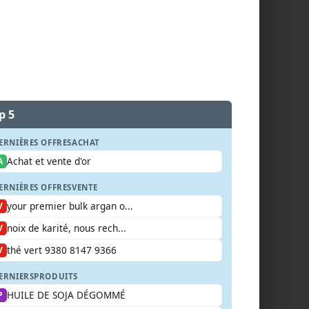
p 5
ERNIÈRES OFFRES
ACHAT
Achat et vente d'or
A
ERNIÈRES OFFRES
VENTE
your premier bulk argan o...
V
noix de karité, nous rech...
V
thé vert 9380 8147 9366
V
ERNIERS
PRODUITS
HUILE DE SOJA DÉGOMMÉ
P