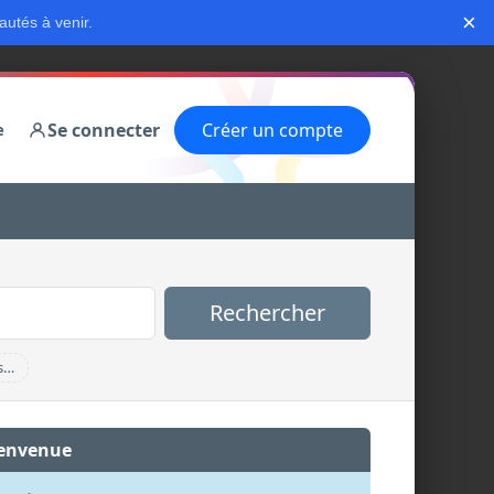
×
autés à venir.
Se connecter
Créer un compte
e
Rechercher
s…
envenue