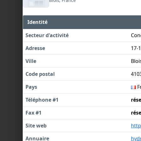
Blois, France
Identité
Secteur d'activité
Conc
Adresse
17-1
Ville
Bloi
Code postal
410
Pays
F
Téléphone #1
rés
Fax #1
rés
Site web
htt
Annuaire
hyd