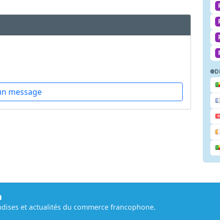
D
un message
m
dises et actualités du commerce francophone.