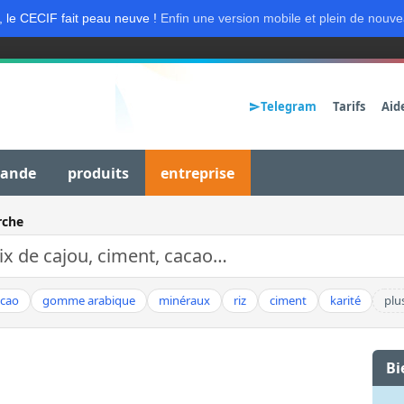
, le CECIF fait peau neuve !
Enfin une version mobile et plein de nouve
Telegram
Tarifs
Aid
mande
produits
entreprise
rche
acao
gomme arabique
minéraux
riz
ciment
karité
plu
Bi