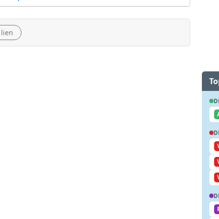
 lien
To
D
D
D