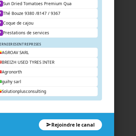
Sun Dried Tomatoes Premium Qua
P
Thé Bouze 9380 /8147 / 9367
P
Coque de cajou
P
Prestations de services
P
ERNIERES
ENTREPRISES
AGROAV SARL
BREIZH USED TYRES INTER
Agronorth
guihy sarl
Solutionplusconsulting
Rejoindre le canal