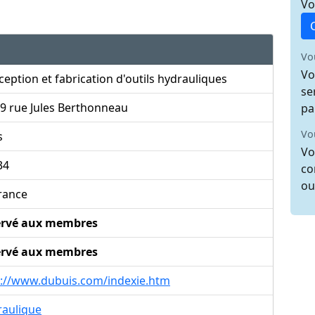
Vo
Vo
Vo
eption et fabrication d'outils hydrauliques
se
9 rue Jules Berthonneau
pa
Vo
s
Vo
34
co
ou
rance
ervé aux membres
ervé aux membres
p://www.dubuis.com/indexie.htm
raulique