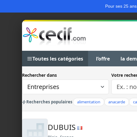
Pour ses 25 ans
Toutes les catégories
l’offre
la de
Rechercher dans
Votre reche
Recherches populaires
alimentation
anacarde
c
DUBUIS