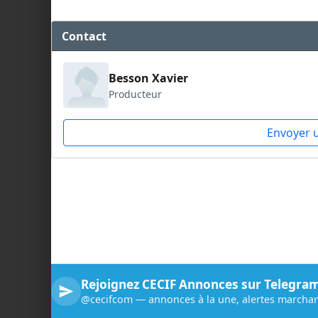
Contact
Besson Xavier
Producteur
Envoyer 
Rejoignez CECIF Annonces sur Telegra
@cecifcom — annonces à la une, alertes marchan