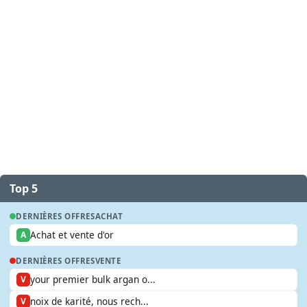
Top 5
DERNIÈRES OFFRES
ACHAT
Achat et vente d'or
A
DERNIÈRES OFFRES
VENTE
your premier bulk argan o...
V
noix de karité, nous rech...
V