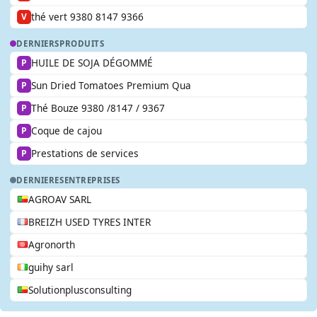
thé vert 9380 8147 9366
V
DERNIERS
PRODUITS
HUILE DE SOJA DÉGOMMÉ
P
Sun Dried Tomatoes Premium Qua
P
Thé Bouze 9380 /8147 / 9367
P
Coque de cajou
P
Prestations de services
P
DERNIERES
ENTREPRISES
AGROAV SARL
BREIZH USED TYRES INTER
Agronorth
guihy sarl
Solutionplusconsulting