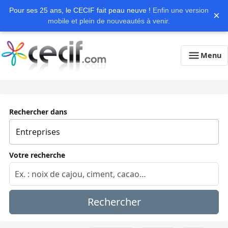
Pour ses 25 ans, le CECIF fait peau neuve !
Enfin une version
×
mobile et plein de nouveautés à venir.
Menu
Rechercher dans
Votre recherche
Rechercher