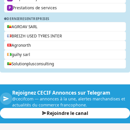
Prestations de services
P
DERNIERES
ENTREPRISES
AGROAV SARL
BREIZH USED TYRES INTER
Agronorth
guihy sarl
Solutionplusconsulting
Rejoignez CECIF Annonces sur Telegram
@cecifcom — annonces à la une, alertes marchandises et
actualités du commerce francophone.
Rejoindre le canal