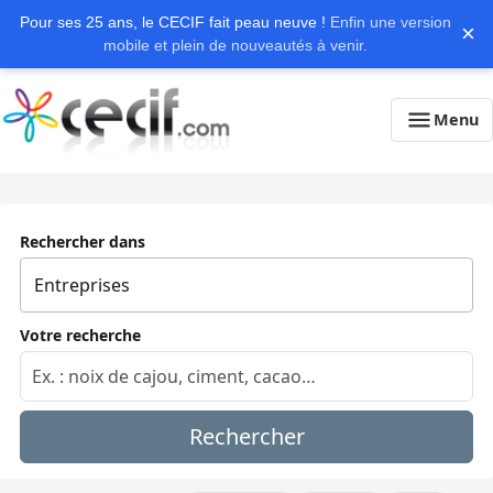
Pour ses 25 ans, le CECIF fait peau neuve !
Enfin une version
×
mobile et plein de nouveautés à venir.
Menu
Rechercher dans
Votre recherche
Rechercher