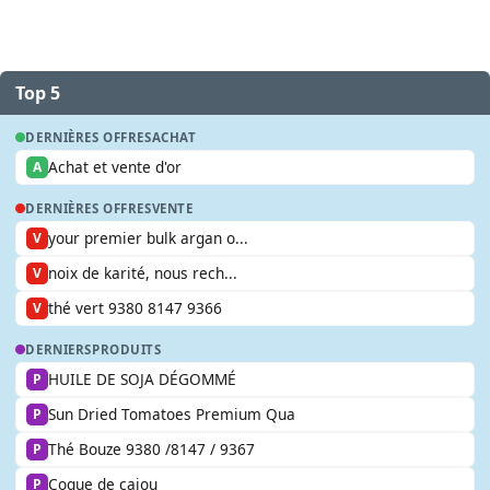
Top 5
DERNIÈRES OFFRES
ACHAT
Achat et vente d'or
A
DERNIÈRES OFFRES
VENTE
your premier bulk argan o...
V
noix de karité, nous rech...
V
thé vert 9380 8147 9366
V
DERNIERS
PRODUITS
HUILE DE SOJA DÉGOMMÉ
P
Sun Dried Tomatoes Premium Qua
P
Thé Bouze 9380 /8147 / 9367
P
Coque de cajou
P