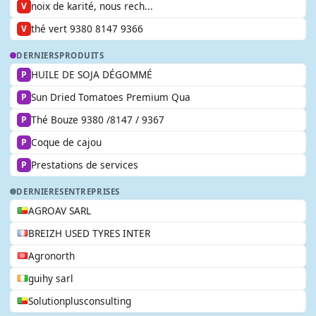
noix de karité, nous rech...
V
thé vert 9380 8147 9366
V
DERNIERS
PRODUITS
HUILE DE SOJA DÉGOMMÉ
P
Sun Dried Tomatoes Premium Qua
P
Thé Bouze 9380 /8147 / 9367
P
Coque de cajou
P
Prestations de services
P
DERNIERES
ENTREPRISES
AGROAV SARL
BREIZH USED TYRES INTER
Agronorth
guihy sarl
Solutionplusconsulting