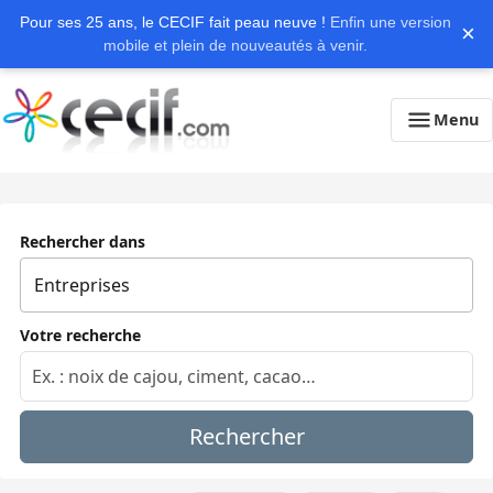
Pour ses 25 ans, le CECIF fait peau neuve !
Enfin une version
×
mobile et plein de nouveautés à venir.
Menu
Rechercher dans
Votre recherche
Rechercher