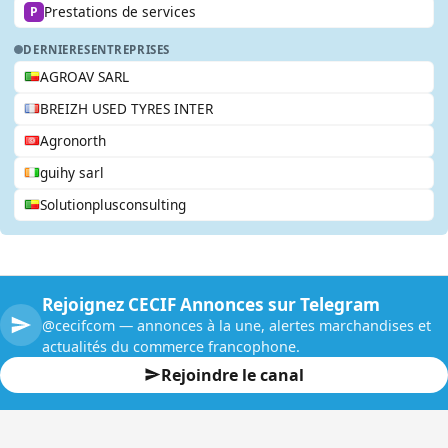
Prestations de services
P
DERNIERES
ENTREPRISES
AGROAV SARL
BREIZH USED TYRES INTER
Agronorth
guihy sarl
Solutionplusconsulting
Rejoignez CECIF Annonces sur Telegram
@cecifcom — annonces à la une, alertes marchandises et
actualités du commerce francophone.
Rejoindre le canal