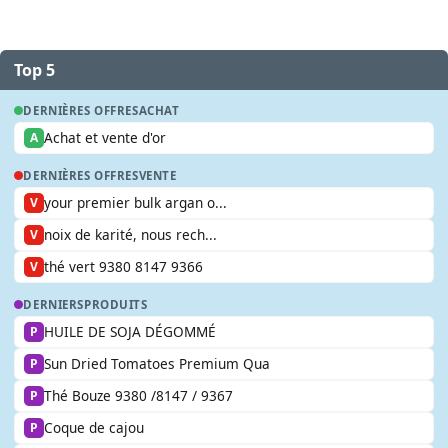
Top 5
DERNIÈRES OFFRES
ACHAT
Achat et vente d'or
A
DERNIÈRES OFFRES
VENTE
your premier bulk argan o...
V
noix de karité, nous rech...
V
thé vert 9380 8147 9366
V
DERNIERS
PRODUITS
HUILE DE SOJA DÉGOMMÉ
P
Sun Dried Tomatoes Premium Qua
P
Thé Bouze 9380 /8147 / 9367
P
Coque de cajou
P