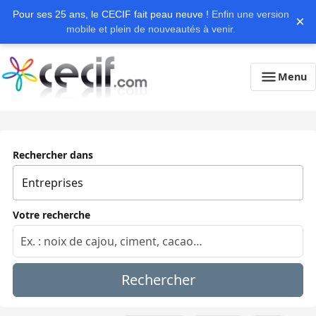
Pour ses 25 ans, le CECIF fait peau neuve !
Enfin une version
×
mobile et plein de nouveautés à venir.
Menu
Rechercher dans
Votre recherche
Rechercher