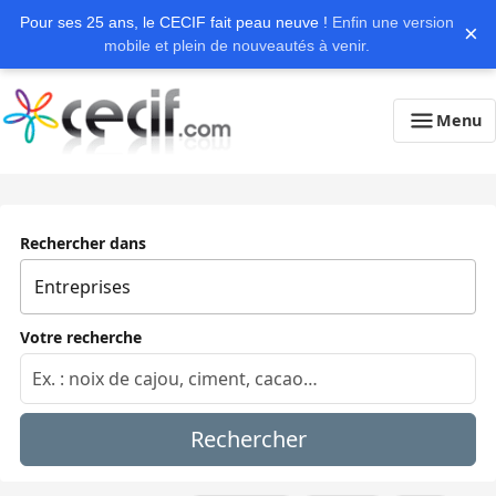
Pour ses 25 ans, le CECIF fait peau neuve !
Enfin une version
×
mobile et plein de nouveautés à venir.
Menu
Rechercher dans
Votre recherche
Rechercher