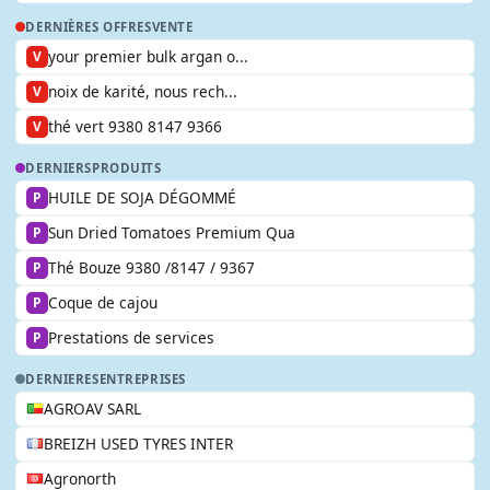
DERNIÈRES OFFRES
VENTE
your premier bulk argan o...
V
noix de karité, nous rech...
V
thé vert 9380 8147 9366
V
DERNIERS
PRODUITS
HUILE DE SOJA DÉGOMMÉ
P
Sun Dried Tomatoes Premium Qua
P
Thé Bouze 9380 /8147 / 9367
P
Coque de cajou
P
Prestations de services
P
DERNIERES
ENTREPRISES
AGROAV SARL
BREIZH USED TYRES INTER
Agronorth