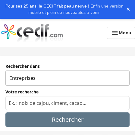
Pour ses 25 ans, le CECIF fait peau neuve !
Enfin une version
×
mobile et plein de nouveautés à venir.
Menu
Rechercher dans
Votre recherche
Rechercher