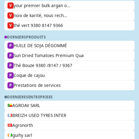
your premier bulk argan o...
V
noix de karité, nous rech...
V
thé vert 9380 8147 9366
V
DERNIERS
PRODUITS
HUILE DE SOJA DÉGOMMÉ
P
Sun Dried Tomatoes Premium Qua
P
Thé Bouze 9380 /8147 / 9367
P
Coque de cajou
P
Prestations de services
P
DERNIERES
ENTREPRISES
AGROAV SARL
BREIZH USED TYRES INTER
Agronorth
guihy sarl