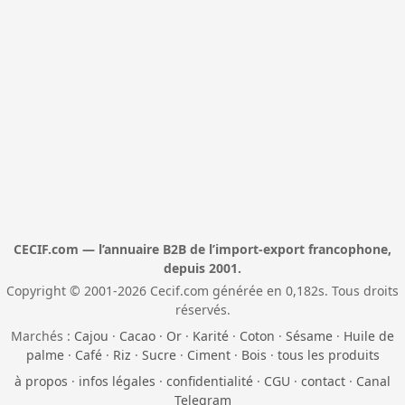
CECIF.com — l’annuaire B2B de l’import-export francophone,
depuis 2001.
Copyright © 2001-2026 Cecif.com générée en 0,182s. Tous droits
réservés.
Marchés :
Cajou
·
Cacao
·
Or
·
Karité
·
Coton
·
Sésame
·
Huile de
palme
·
Café
·
Riz
·
Sucre
·
Ciment
·
Bois
·
tous les produits
à propos
·
infos légales
·
confidentialité
·
CGU
·
contact
·
Canal
Telegram