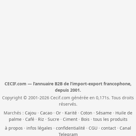
CECIF.com — l’annuaire B2B de l’import-export francophone,
depuis 2001.
Copyright © 2001-2026 Cecif.com générée en 0,171s. Tous droits
réservés.
Marchés :
Cajou
·
Cacao
·
Or
·
Karité
·
Coton
·
Sésame
·
Huile de
palme
·
Café
·
Riz
·
Sucre
·
Ciment
·
Bois
·
tous les produits
à propos
·
infos légales
·
confidentialité
·
CGU
·
contact
·
Canal
Telegram