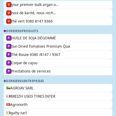
your premier bulk argan o...
V
noix de karité, nous rech...
V
thé vert 9380 8147 9366
V
DERNIERS
PRODUITS
HUILE DE SOJA DÉGOMMÉ
P
Sun Dried Tomatoes Premium Qua
P
Thé Bouze 9380 /8147 / 9367
P
Coque de cajou
P
Prestations de services
P
DERNIERES
ENTREPRISES
AGROAV SARL
BREIZH USED TYRES INTER
Agronorth
guihy sarl