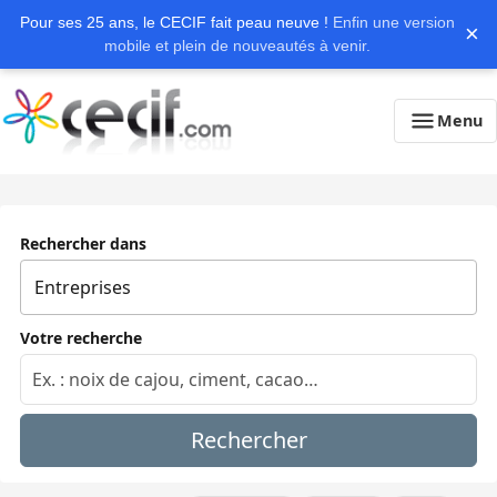
Pour ses 25 ans, le CECIF fait peau neuve !
Enfin une version
×
mobile et plein de nouveautés à venir.
Menu
Rechercher dans
Votre recherche
Rechercher