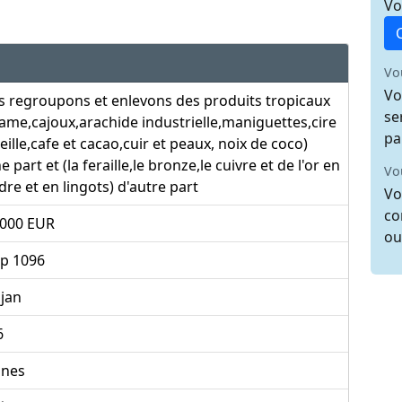
Vo
Vo
Vo
 regroupons et enlevons des produits tropicaux
se
ame,cajoux,arachide industrielle,maniguettes,cire
pa
eille,cafe et cacao,cuir et peaux, noix de coco)
e part et (la feraille,le bronze,le cuivre et de l'or en
Vo
re et en lingots) d'autre part
Vo
co
 000 EUR
ou
bp 1096
jan
6
unes