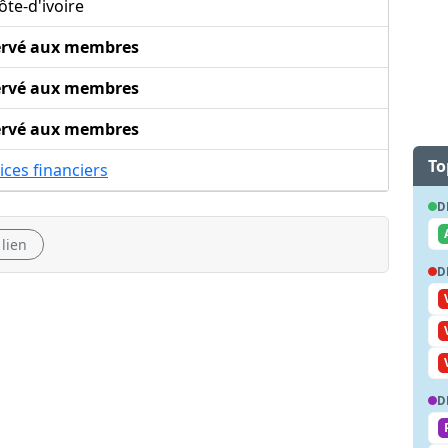
te-d'ivoire
ervé aux membres
ervé aux membres
ervé aux membres
To
ices financiers
D
 lien
D
D