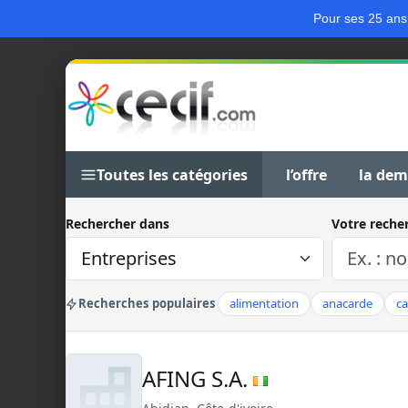
Pour ses 25 ans
Toutes les catégories
l’offre
la de
Rechercher dans
Votre reche
Recherches populaires
alimentation
anacarde
c
AFING S.A.