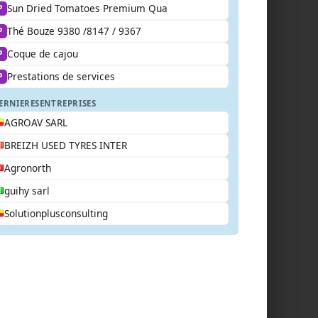
Sun Dried Tomatoes Premium Qua
P
Thé Bouze 9380 /8147 / 9367
P
Coque de cajou
P
Prestations de services
P
ERNIERES
ENTREPRISES
AGROAV SARL
BREIZH USED TYRES INTER
Agronorth
guihy sarl
Solutionplusconsulting