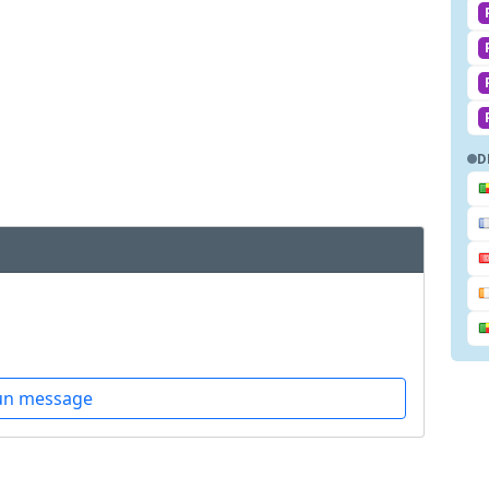
D
un message