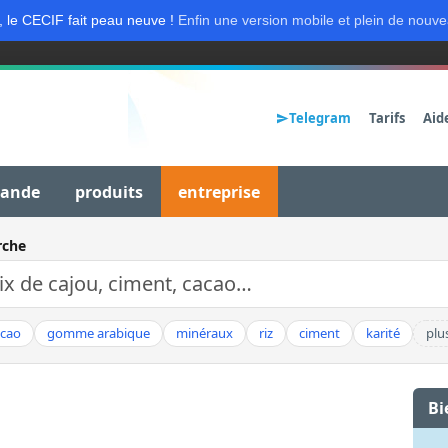
, le CECIF fait peau neuve !
Enfin une version mobile et plein de nouve
Telegram
Tarifs
Aid
mande
produits
entreprise
rche
acao
gomme arabique
minéraux
riz
ciment
karité
plu
Bi