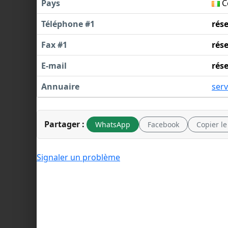
Pays
Cô
Téléphone #1
rés
Fax #1
rés
E-mail
rés
Annuaire
serv
Partager :
WhatsApp
Facebook
Copier le
Signaler un problème