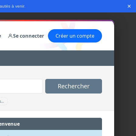
×
autés à venir.
Se connecter
Créer un compte
e
Rechercher
s…
envenue