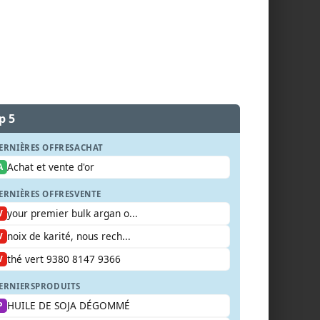
p 5
ERNIÈRES OFFRES
ACHAT
Achat et vente d'or
A
ERNIÈRES OFFRES
VENTE
your premier bulk argan o...
V
noix de karité, nous rech...
V
thé vert 9380 8147 9366
V
ERNIERS
PRODUITS
HUILE DE SOJA DÉGOMMÉ
P