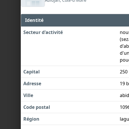
Abidjan, Côte-d'ivoire
Identité
Secteur d'activité
nous
(sez
d'ab
d'un
poud
Capital
250
Adresse
19 
Ville
abid
Code postal
109
Région
lag