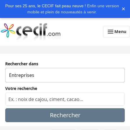
Pour ses 25 ans, le CECIF fait peau neuve !
Enfin une version
×
mobile et plein de nouveautés à venir.
Menu
Rechercher dans
Votre recherche
Rechercher