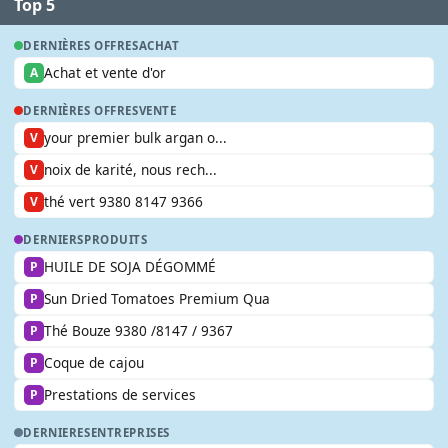
Top 5
DERNIÈRES OFFRES
ACHAT
Achat et vente d'or
A
DERNIÈRES OFFRES
VENTE
your premier bulk argan o...
V
noix de karité, nous rech...
V
thé vert 9380 8147 9366
V
DERNIERS
PRODUITS
HUILE DE SOJA DÉGOMMÉ
P
Sun Dried Tomatoes Premium Qua
P
Thé Bouze 9380 /8147 / 9367
P
Coque de cajou
P
Prestations de services
P
DERNIERES
ENTREPRISES