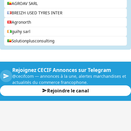
AGROAV SARL
BREIZH USED TYRES INTER
Agronorth
guihy sarl
Solutionplusconsulting
Rejoignez CECIF Annonces sur Telegram
@cecifcom — annonces à la une, alertes marchandises et
actualités du commerce francophone.
Rejoindre le canal