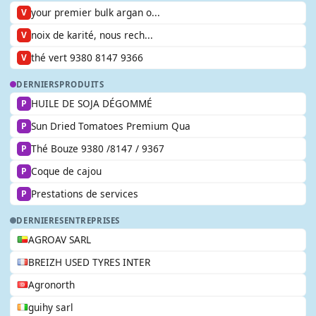
your premier bulk argan o...
V
noix de karité, nous rech...
V
thé vert 9380 8147 9366
V
DERNIERS
PRODUITS
HUILE DE SOJA DÉGOMMÉ
P
Sun Dried Tomatoes Premium Qua
P
Thé Bouze 9380 /8147 / 9367
P
Coque de cajou
P
Prestations de services
P
DERNIERES
ENTREPRISES
AGROAV SARL
BREIZH USED TYRES INTER
Agronorth
guihy sarl