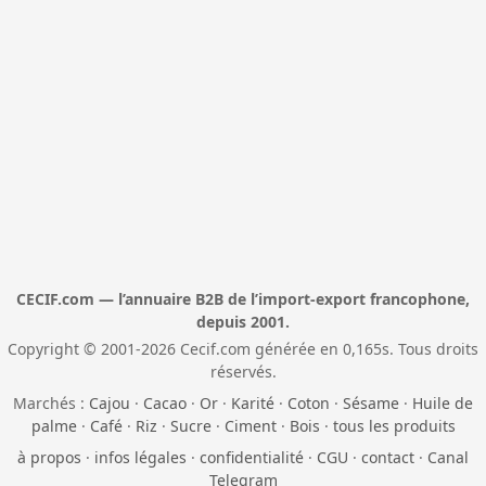
CECIF.com — l’annuaire B2B de l’import-export francophone,
depuis 2001.
Copyright © 2001-2026 Cecif.com générée en 0,165s. Tous droits
réservés.
Marchés :
Cajou
·
Cacao
·
Or
·
Karité
·
Coton
·
Sésame
·
Huile de
palme
·
Café
·
Riz
·
Sucre
·
Ciment
·
Bois
·
tous les produits
à propos
·
infos légales
·
confidentialité
·
CGU
·
contact
·
Canal
Telegram