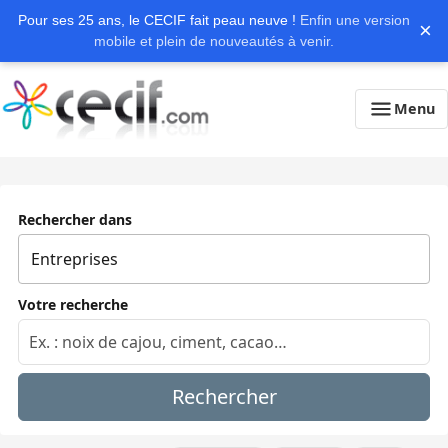
Pour ses 25 ans, le CECIF fait peau neuve !
Enfin une version
×
mobile et plein de nouveautés à venir.
Menu
Rechercher dans
Votre recherche
Rechercher