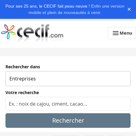
Pour ses 25 ans, le CECIF fait peau neuve !
Enfin une version
×
mobile et plein de nouveautés à venir.
Menu
Rechercher dans
Votre recherche
Rechercher