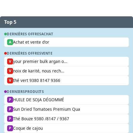
Top 5
DERNIÈRES OFFRES
ACHAT
Achat et vente d'or
A
DERNIÈRES OFFRES
VENTE
your premier bulk argan o...
V
noix de karité, nous rech...
V
thé vert 9380 8147 9366
V
DERNIERS
PRODUITS
HUILE DE SOJA DÉGOMMÉ
P
Sun Dried Tomatoes Premium Qua
P
Thé Bouze 9380 /8147 / 9367
P
Coque de cajou
P