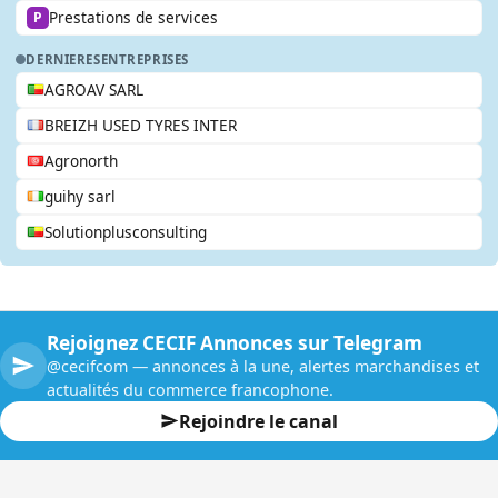
Prestations de services
P
DERNIERES
ENTREPRISES
AGROAV SARL
BREIZH USED TYRES INTER
Agronorth
guihy sarl
Solutionplusconsulting
Rejoignez CECIF Annonces sur Telegram
@cecifcom — annonces à la une, alertes marchandises et
actualités du commerce francophone.
Rejoindre le canal