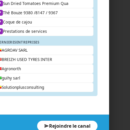
Sun Dried Tomatoes Premium Qua
P
Thé Bouze 9380 /8147 / 9367
P
Coque de cajou
P
Prestations de services
P
ERNIERES
ENTREPRISES
AGROAV SARL
BREIZH USED TYRES INTER
Agronorth
guihy sarl
Solutionplusconsulting
Rejoindre le canal