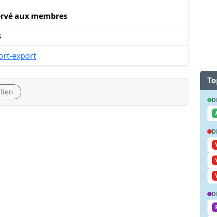
ervé aux membres
s
ort-export
To
 lien
D
D
D