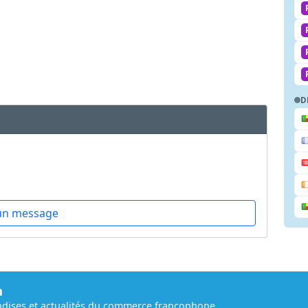
D
un message
m
dises et actualités du commerce francophone.