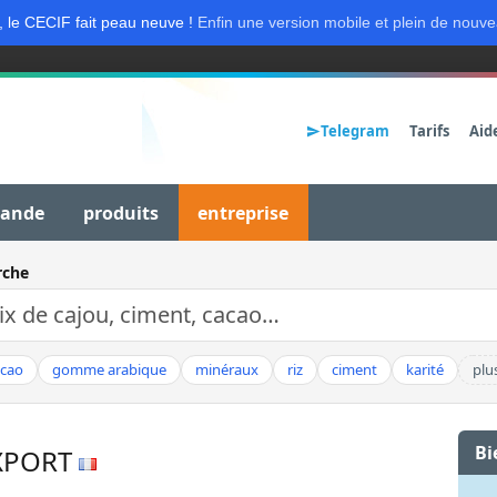
, le CECIF fait peau neuve !
Enfin une version mobile et plein de nouve
Telegram
Tarifs
Aid
mande
produits
entreprise
rche
acao
gomme arabique
minéraux
riz
ciment
karité
plu
Bi
XPORT