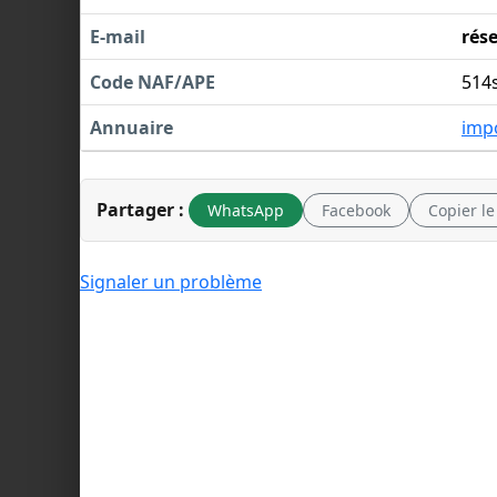
E-mail
rés
Code NAF/APE
514
Annuaire
imp
Partager :
WhatsApp
Facebook
Copier le
Signaler un problème