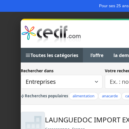
Pour ses 25 ans
Toutes les catégories
l’offre
la de
Rechercher dans
Votre reche
Recherches populaires
alimentation
anacarde
c
LAUNGUEDOC IMPORT E