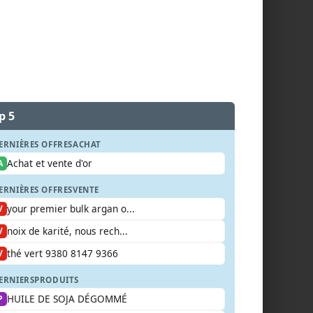
p 5
ERNIÈRES OFFRES
ACHAT
Achat et vente d'or
A
ERNIÈRES OFFRES
VENTE
your premier bulk argan o...
V
noix de karité, nous rech...
V
thé vert 9380 8147 9366
V
ERNIERS
PRODUITS
HUILE DE SOJA DÉGOMMÉ
P