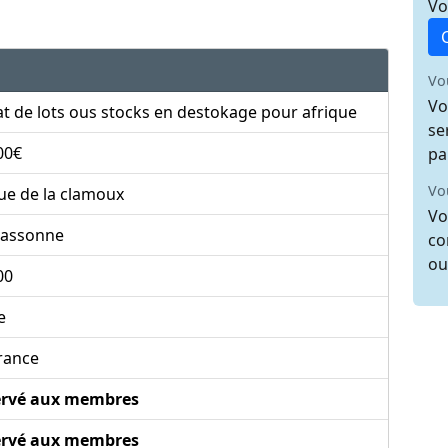
Vo
Vo
Vo
t de lots ous stocks en destokage pour afrique
se
00€
pa
Vo
ue de la clamoux
Vo
cassonne
co
ou
00
e
rance
ervé aux membres
ervé aux membres