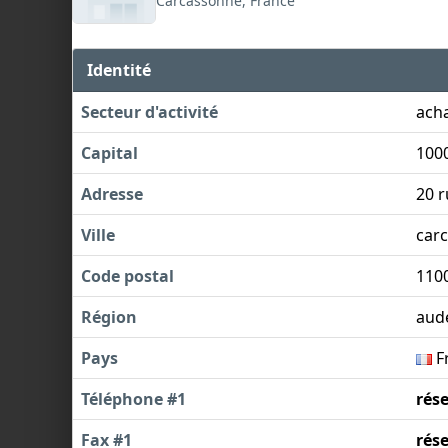
Carcassonne, France
Identité
Secteur d'activité
acha
Capital
100
Adresse
20 r
Ville
car
Code postal
110
Région
aud
Pays
F
Téléphone #1
rés
Fax #1
rés