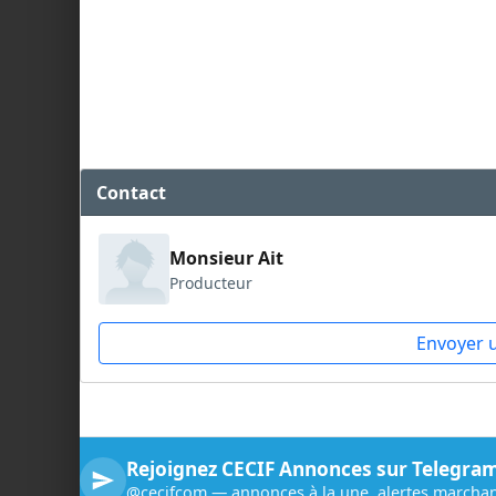
Contact
Monsieur Ait
Producteur
Envoyer 
Rejoignez CECIF Annonces sur Telegra
@cecifcom — annonces à la une, alertes marchan