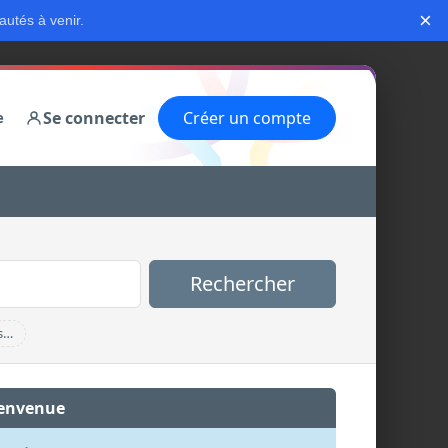
×
autés à venir.
Se connecter
Créer un compte
e
Rechercher
s…
envenue