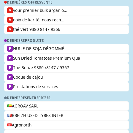
DERNIÈRES OFFRES
VENTE
your premier bulk argan o...
V
noix de karité, nous rech...
V
thé vert 9380 8147 9366
V
DERNIERS
PRODUITS
HUILE DE SOJA DÉGOMMÉ
P
Sun Dried Tomatoes Premium Qua
P
Thé Bouze 9380 /8147 / 9367
P
Coque de cajou
P
Prestations de services
P
DERNIERES
ENTREPRISES
AGROAV SARL
BREIZH USED TYRES INTER
Agronorth