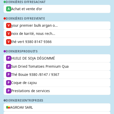
DERNIÈRES OFFRES
ACHAT
Achat et vente d'or
A
DERNIÈRES OFFRES
VENTE
your premier bulk argan o...
V
noix de karité, nous rech...
V
thé vert 9380 8147 9366
V
DERNIERS
PRODUITS
HUILE DE SOJA DÉGOMMÉ
P
Sun Dried Tomatoes Premium Qua
P
Thé Bouze 9380 /8147 / 9367
P
Coque de cajou
P
Prestations de services
P
DERNIERES
ENTREPRISES
AGROAV SARL