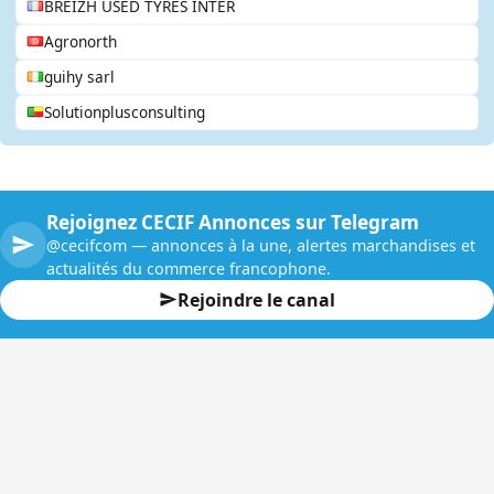
BREIZH USED TYRES INTER
Agronorth
guihy sarl
Solutionplusconsulting
Rejoignez CECIF Annonces sur Telegram
@cecifcom — annonces à la une, alertes marchandises et
actualités du commerce francophone.
Rejoindre le canal