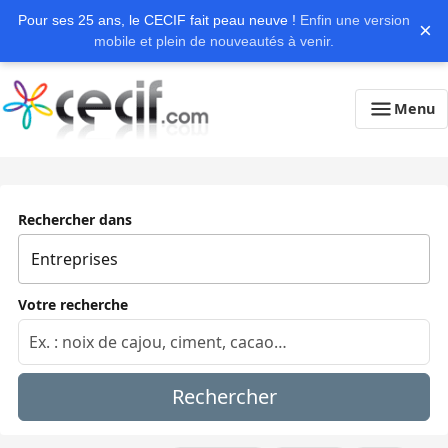
Pour ses 25 ans, le CECIF fait peau neuve !
Enfin une version
×
mobile et plein de nouveautés à venir.
Menu
Rechercher dans
Votre recherche
Rechercher