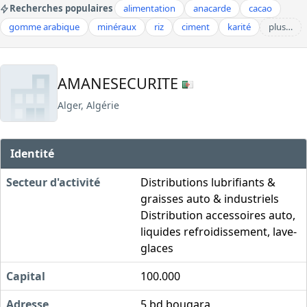
Recherches populaires
alimentation
anacarde
cacao
gomme arabique
minéraux
riz
ciment
karité
plus…
AMANESECURITE
Alger, Algérie
Identité
Secteur d'activité
Distributions lubrifiants &
graisses auto & industriels
Distribution accessoires auto,
liquides refroidissement, lave-
glaces
Capital
100.000
Adresse
5.bd bougara