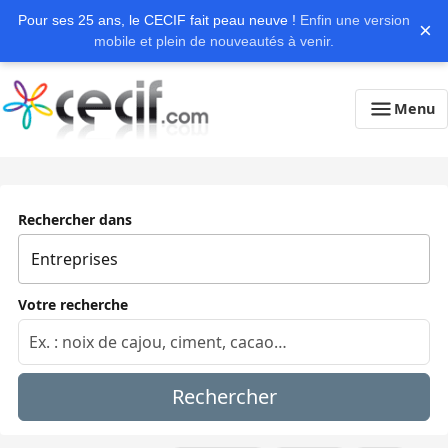
Pour ses 25 ans, le CECIF fait peau neuve !
Enfin une version
×
mobile et plein de nouveautés à venir.
Menu
Rechercher dans
Votre recherche
Rechercher