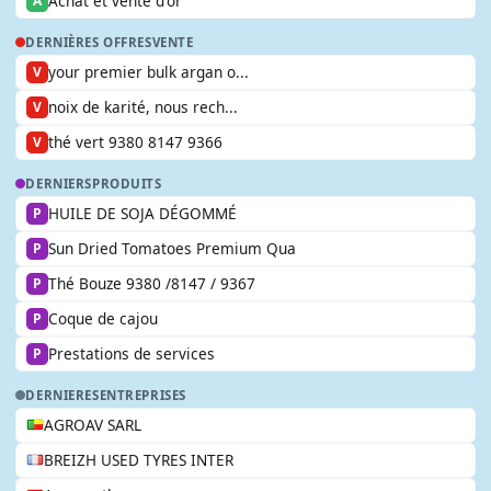
Achat et vente d'or
A
DERNIÈRES OFFRES
VENTE
your premier bulk argan o...
V
noix de karité, nous rech...
V
thé vert 9380 8147 9366
V
DERNIERS
PRODUITS
HUILE DE SOJA DÉGOMMÉ
P
Sun Dried Tomatoes Premium Qua
P
Thé Bouze 9380 /8147 / 9367
P
Coque de cajou
P
Prestations de services
P
DERNIERES
ENTREPRISES
AGROAV SARL
BREIZH USED TYRES INTER