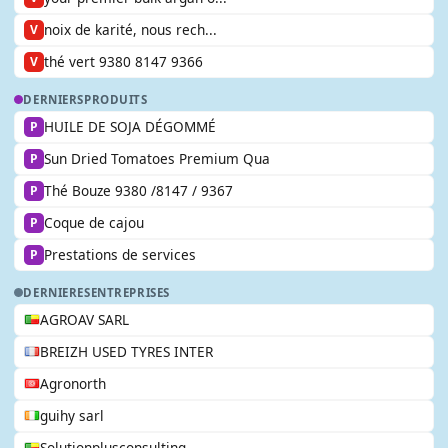
noix de karité, nous rech...
V
thé vert 9380 8147 9366
V
DERNIERS
PRODUITS
HUILE DE SOJA DÉGOMMÉ
P
Sun Dried Tomatoes Premium Qua
P
Thé Bouze 9380 /8147 / 9367
P
Coque de cajou
P
Prestations de services
P
DERNIERES
ENTREPRISES
AGROAV SARL
BREIZH USED TYRES INTER
Agronorth
guihy sarl
Solutionplusconsulting