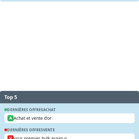
Top 5
DERNIÈRES OFFRES
ACHAT
Achat et vente d'or
A
DERNIÈRES OFFRES
VENTE
your premier bulk argan o...
V