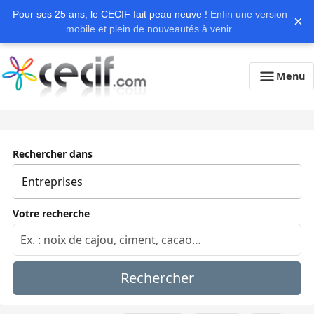
Pour ses 25 ans, le CECIF fait peau neuve !
Enfin une version
×
mobile et plein de nouveautés à venir.
Menu
Rechercher dans
Votre recherche
Rechercher