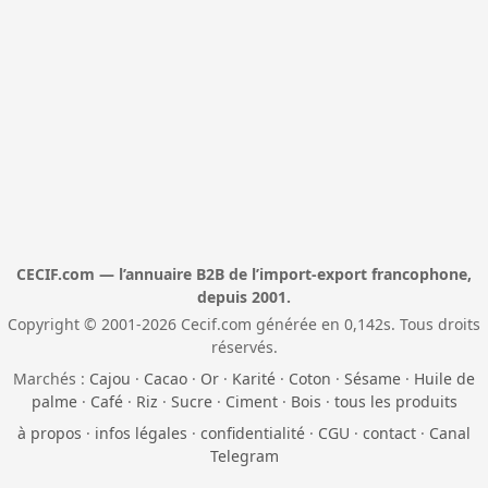
CECIF.com — l’annuaire B2B de l’import-export francophone,
depuis 2001.
Copyright © 2001-2026 Cecif.com générée en 0,142s. Tous droits
réservés.
Marchés :
Cajou
·
Cacao
·
Or
·
Karité
·
Coton
·
Sésame
·
Huile de
palme
·
Café
·
Riz
·
Sucre
·
Ciment
·
Bois
·
tous les produits
à propos
·
infos légales
·
confidentialité
·
CGU
·
contact
·
Canal
Telegram