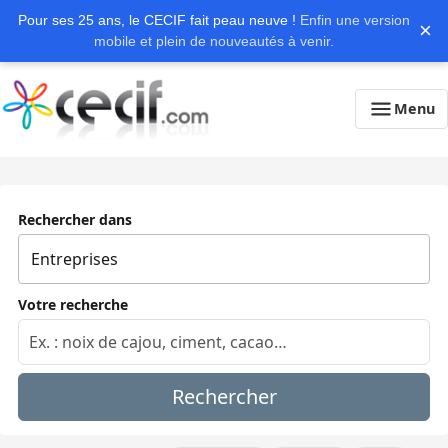
Pour ses 25 ans, le CECIF fait peau neuve !
Enfin une version
×
mobile et plein de nouveautés à venir.
Menu
Rechercher dans
Votre recherche
Rechercher