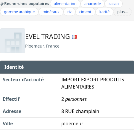
Recherches populaires
alimentation
anacarde
cacao
gomme arabique
minéraux
riz
ciment
karité
plus…
EVEL TRADING
Ploemeur, France
Identité
Secteur d'activité
IMPORT EXPORT PRODUITS
ALIMENTAIRES
Effectif
2
personnes
Adresse
8 RUE champlain
Ville
ploemeur