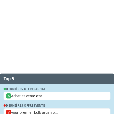
Top 5
DERNIÈRES OFFRES
ACHAT
Achat et vente d'or
A
DERNIÈRES OFFRES
VENTE
your premier bulk argan o...
V