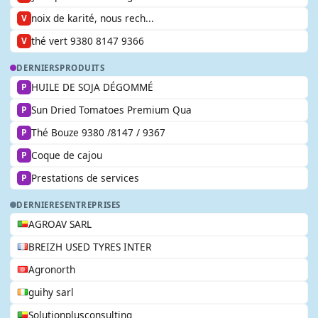
noix de karité, nous rech...
V
thé vert 9380 8147 9366
V
DERNIERS
PRODUITS
HUILE DE SOJA DÉGOMMÉ
P
Sun Dried Tomatoes Premium Qua
P
Thé Bouze 9380 /8147 / 9367
P
Coque de cajou
P
Prestations de services
P
DERNIERES
ENTREPRISES
AGROAV SARL
BREIZH USED TYRES INTER
Agronorth
guihy sarl
Solutionplusconsulting