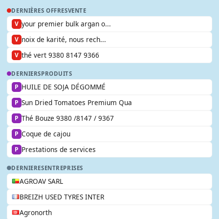
DERNIÈRES OFFRES
VENTE
your premier bulk argan o...
V
noix de karité, nous rech...
V
thé vert 9380 8147 9366
V
DERNIERS
PRODUITS
HUILE DE SOJA DÉGOMMÉ
P
Sun Dried Tomatoes Premium Qua
P
Thé Bouze 9380 /8147 / 9367
P
Coque de cajou
P
Prestations de services
P
DERNIERES
ENTREPRISES
AGROAV SARL
BREIZH USED TYRES INTER
Agronorth