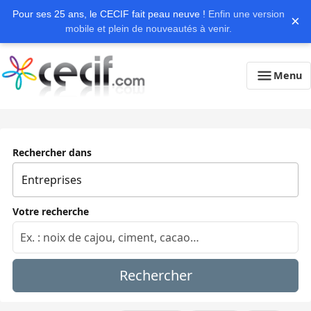
Pour ses 25 ans, le CECIF fait peau neuve !
Enfin une version
×
mobile et plein de nouveautés à venir.
Menu
Rechercher dans
Votre recherche
Rechercher