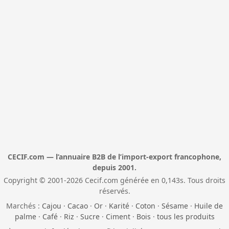
CECIF.com — l’annuaire B2B de l’import-export francophone,
depuis 2001.
Copyright © 2001-2026 Cecif.com générée en 0,143s. Tous droits
réservés.
Marchés :
Cajou
·
Cacao
·
Or
·
Karité
·
Coton
·
Sésame
·
Huile de
palme
·
Café
·
Riz
·
Sucre
·
Ciment
·
Bois
·
tous les produits