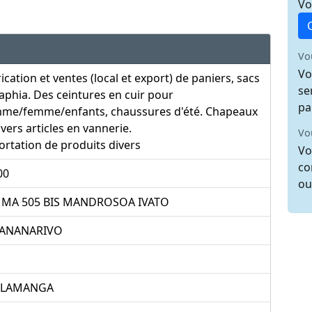
Vo
Vo
Vo
ication et ventes (local et export) de paniers, sacs
se
aphia. Des ceintures en cuir pour
pa
me/femme/enfants, chaussures d'été. Chapeaux
ivers articles en vannerie.
Vo
rtation de produits divers
Vo
co
00
ou
 MA 505 BIS MANDROSOA IVATO
ANANARIVO
ALAMANGA