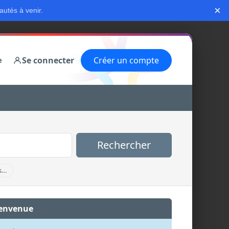
×
autés à venir.
Se connecter
Créer un compte
e
Rechercher
s…
envenue