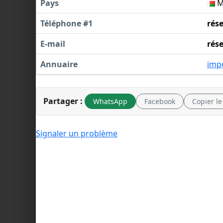
Pays
M
Téléphone #1
rés
E-mail
rés
Annuaire
imp
Partager :
WhatsApp
Facebook
Copier le
Signaler un problème