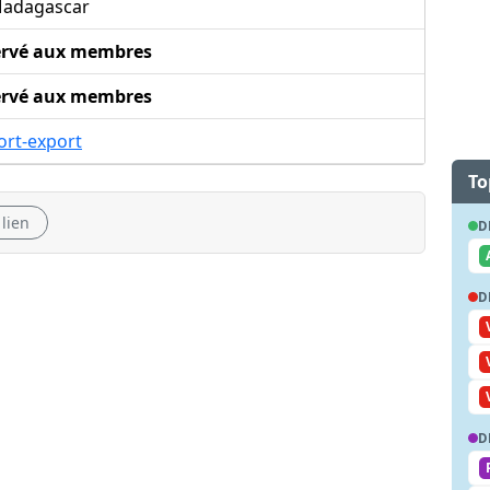
adagascar
ervé aux membres
ervé aux membres
ort-export
To
 lien
D
D
D