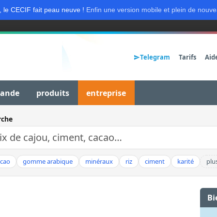
, le CECIF fait peau neuve !
Enfin une version mobile et plein de nouve
Telegram
Tarifs
Aid
mande
produits
entreprise
rche
acao
gomme arabique
minéraux
riz
ciment
karité
plu
Bi