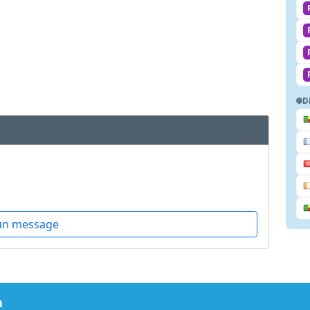
D
un message
m