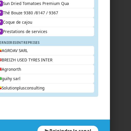
Sun Dried Tomatoes Premium Qua
P
Thé Bouze 9380 /8147 / 9367
P
Coque de cajou
P
Prestations de services
P
ERNIERES
ENTREPRISES
AGROAV SARL
BREIZH USED TYRES INTER
Agronorth
guihy sarl
Solutionplusconsulting
Rejoindre le canal