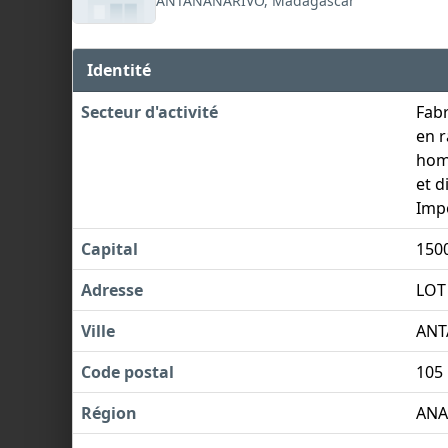
ANTANANARIVO, Madagascar
Identité
Secteur d'activité
Fabr
en r
hom
et d
Impo
Capital
150
Adresse
LOT
Ville
ANT
Code postal
105
Région
AN