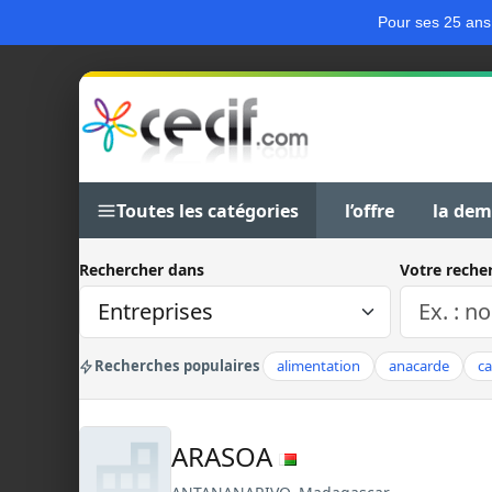
Pour ses 25 ans
Toutes les catégories
l’offre
la de
Rechercher dans
Votre reche
Recherches populaires
alimentation
anacarde
c
ARASOA