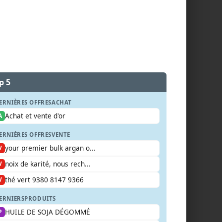
p 5
ERNIÈRES OFFRES
ACHAT
Achat et vente d'or
A
ERNIÈRES OFFRES
VENTE
your premier bulk argan o...
V
noix de karité, nous rech...
V
thé vert 9380 8147 9366
V
ERNIERS
PRODUITS
HUILE DE SOJA DÉGOMMÉ
P