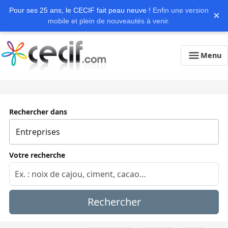
Pour ses 25 ans, le CECIF fait peau neuve !
Enfin une version
×
mobile et plein de nouveautés à venir.
Menu
Rechercher dans
Votre recherche
Rechercher