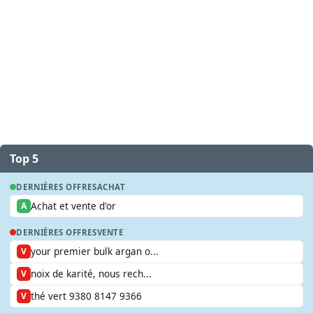
Top 5
DERNIÈRES OFFRES
ACHAT
Achat et vente d'or
A
DERNIÈRES OFFRES
VENTE
your premier bulk argan o...
V
noix de karité, nous rech...
V
thé vert 9380 8147 9366
V