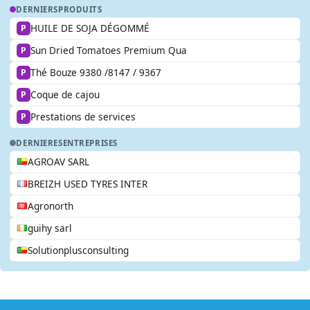
DERNIERS
PRODUITS
HUILE DE SOJA DÉGOMMÉ
P
Sun Dried Tomatoes Premium Qua
P
Thé Bouze 9380 /8147 / 9367
P
Coque de cajou
P
Prestations de services
P
DERNIERES
ENTREPRISES
AGROAV SARL
BREIZH USED TYRES INTER
Agronorth
guihy sarl
Solutionplusconsulting