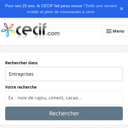
Pour ses 25 ans, le CECIF fait peau neuve !
Enfin une version
×
mobile et plein de nouveautés à venir.
Menu
Rechercher dans
Votre recherche
Rechercher