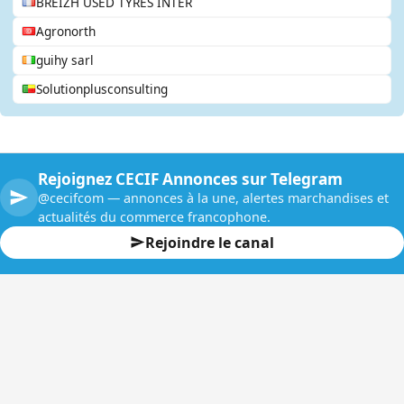
BREIZH USED TYRES INTER
Agronorth
guihy sarl
Solutionplusconsulting
Rejoignez CECIF Annonces sur Telegram
@cecifcom — annonces à la une, alertes marchandises et
actualités du commerce francophone.
Rejoindre le canal