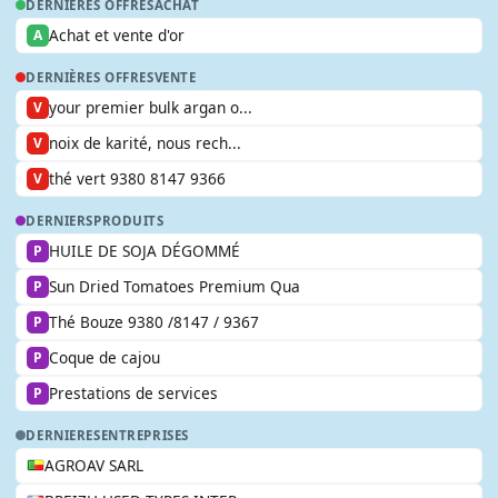
DERNIÈRES OFFRES
ACHAT
Achat et vente d'or
A
DERNIÈRES OFFRES
VENTE
your premier bulk argan o...
V
noix de karité, nous rech...
V
thé vert 9380 8147 9366
V
DERNIERS
PRODUITS
HUILE DE SOJA DÉGOMMÉ
P
Sun Dried Tomatoes Premium Qua
P
Thé Bouze 9380 /8147 / 9367
P
Coque de cajou
P
Prestations de services
P
DERNIERES
ENTREPRISES
AGROAV SARL