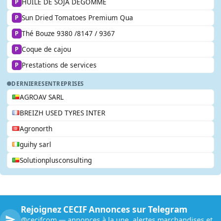
HUILE DE SOJA DÉGOMMÉ
P
Sun Dried Tomatoes Premium Qua
P
Thé Bouze 9380 /8147 / 9367
P
Coque de cajou
P
Prestations de services
P
DERNIERES
ENTREPRISES
AGROAV SARL
BREIZH USED TYRES INTER
Agronorth
guihy sarl
Solutionplusconsulting
Rejoignez CECIF Annonces sur Telegram
@cecifcom — annonces à la une, alertes marchandises et