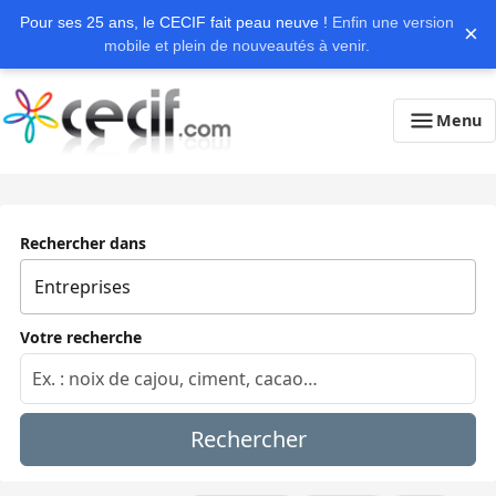
Pour ses 25 ans, le CECIF fait peau neuve !
Enfin une version
×
mobile et plein de nouveautés à venir.
Menu
Rechercher dans
Votre recherche
Rechercher