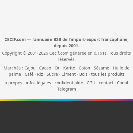
CECIF.com — l’annuaire B2B de l’import-export francophone,
depuis 2001.
Copyright © 2001-2026 Cecif.com générée en 0,161s. Tous droits
réservés.
Marchés :
Cajou
·
Cacao
·
Or
·
Karité
·
Coton
·
Sésame
·
Huile de
palme
·
Café
·
Riz
·
Sucre
·
Ciment
·
Bois
·
tous les produits
à propos
·
infos légales
·
confidentialité
·
CGU
·
contact
·
Canal
Telegram