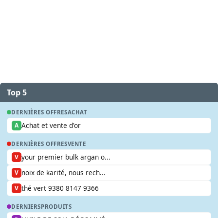
Top 5
DERNIÈRES OFFRES
ACHAT
Achat et vente d'or
A
DERNIÈRES OFFRES
VENTE
your premier bulk argan o...
V
noix de karité, nous rech...
V
thé vert 9380 8147 9366
V
DERNIERS
PRODUITS