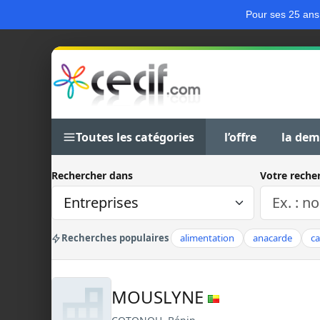
Pour ses 25 ans
Toutes les catégories
l’offre
la de
Rechercher dans
Votre reche
Recherches populaires
alimentation
anacarde
c
MOUSLYNE