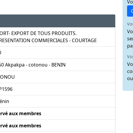
Vo
Vo
Vo
ORT- EXPORT DE TOUS PRODUITS.
se
RESENTATION COMMERCIALES - COURTAGE
pa
0
Vo
Vo
50 Akpakpa - cotonou - BENIN
co
TONOU
ou
P1596
énin
ervé aux membres
ervé aux membres