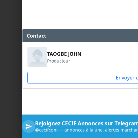
Contact
TAOGBE JOHN
Producteur
Envoyer 
Rejoignez CECIF Annonces sur Telegra
@cecifcom — annonces à la une, alertes marchan