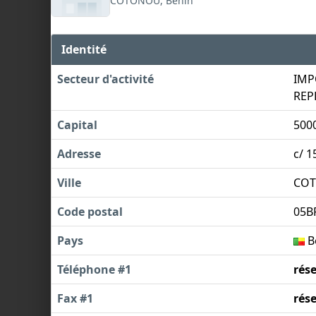
COTONOU, Bénin
Identité
Secteur d'activité
IMP
REP
Capital
500
Adresse
c/ 1
Ville
CO
Code postal
05B
Pays
B
Téléphone #1
rés
Fax #1
rés