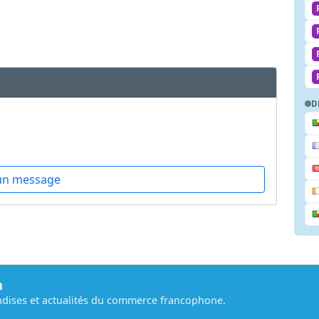
D
un message
m
dises et actualités du commerce francophone.