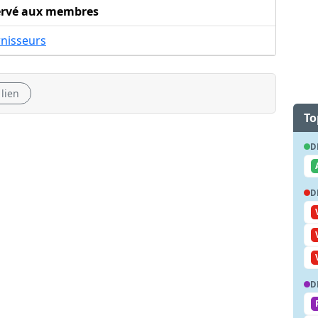
ervé aux membres
rnisseurs
 lien
To
D
D
D