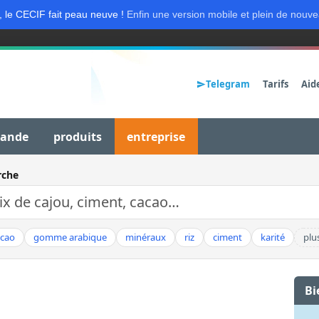
, le CECIF fait peau neuve !
Enfin une version mobile et plein de nouve
Telegram
Tarifs
Aid
mande
produits
entreprise
rche
acao
gomme arabique
minéraux
riz
ciment
karité
plu
Bi