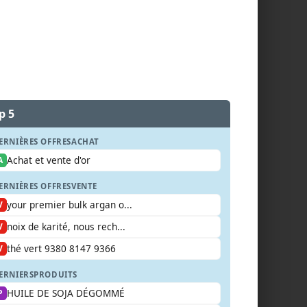
p 5
ERNIÈRES OFFRES
ACHAT
Achat et vente d'or
A
ERNIÈRES OFFRES
VENTE
your premier bulk argan o...
V
noix de karité, nous rech...
V
thé vert 9380 8147 9366
V
ERNIERS
PRODUITS
HUILE DE SOJA DÉGOMMÉ
P