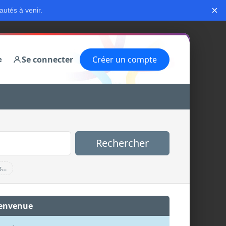
×
autés à venir.
Se connecter
Créer un compte
e
Rechercher
s…
envenue