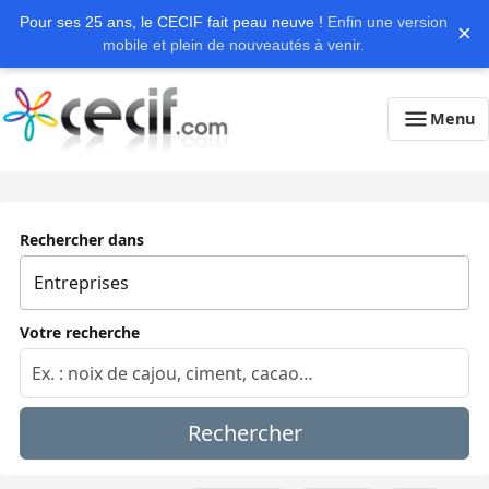
Pour ses 25 ans, le CECIF fait peau neuve !
Enfin une version
×
mobile et plein de nouveautés à venir.
Menu
Rechercher dans
Votre recherche
Rechercher