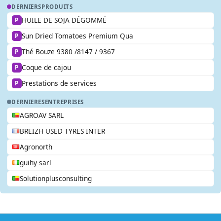
DERNIERS
PRODUITS
HUILE DE SOJA DÉGOMMÉ
P
Sun Dried Tomatoes Premium Qua
P
Thé Bouze 9380 /8147 / 9367
P
Coque de cajou
P
Prestations de services
P
DERNIERES
ENTREPRISES
AGROAV SARL
BREIZH USED TYRES INTER
Agronorth
guihy sarl
Solutionplusconsulting