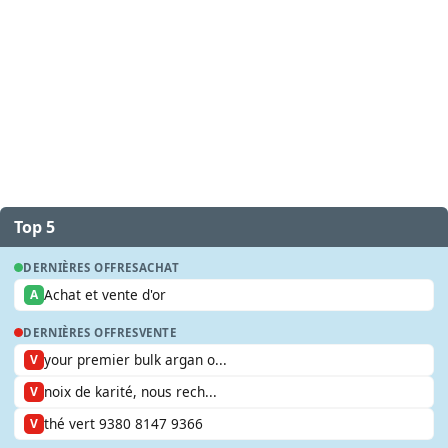
Top 5
DERNIÈRES OFFRES
ACHAT
Achat et vente d'or
A
DERNIÈRES OFFRES
VENTE
your premier bulk argan o...
V
noix de karité, nous rech...
V
thé vert 9380 8147 9366
V