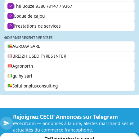
Thé Bouze 9380 /8147 / 9367
P
Coque de cajou
P
Prestations de services
P
DERNIERES
ENTREPRISES
AGROAV SARL
BREIZH USED TYRES INTER
Agronorth
guihy sarl
Solutionplusconsulting
Rejoignez CECIF Annonces sur Telegram
@cecifcom — annonces à la une, alertes marchandises et
actualités du commerce francophone.
Rejoindre le canal