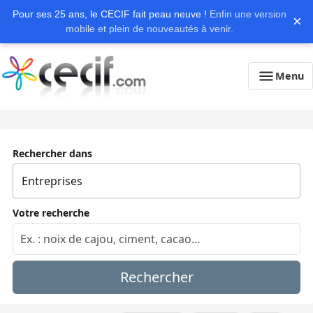
Pour ses 25 ans, le CECIF fait peau neuve !
Enfin une version
×
mobile et plein de nouveautés à venir.
Menu
Rechercher dans
Votre recherche
Rechercher