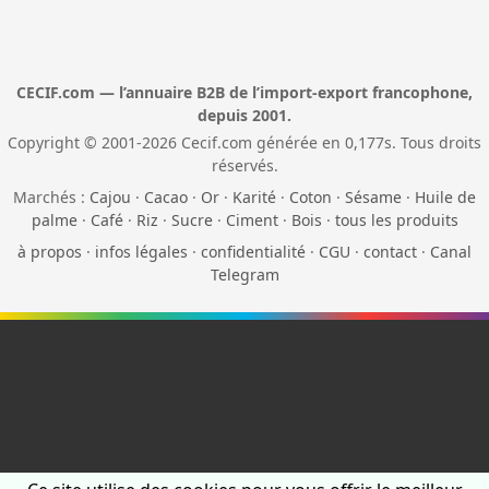
CECIF.com — l’annuaire B2B de l’import-export francophone,
depuis 2001.
Copyright © 2001-2026 Cecif.com générée en 0,177s. Tous droits
réservés.
Marchés :
Cajou
·
Cacao
·
Or
·
Karité
·
Coton
·
Sésame
·
Huile de
palme
·
Café
·
Riz
·
Sucre
·
Ciment
·
Bois
·
tous les produits
à propos
·
infos légales
·
confidentialité
·
CGU
·
contact
·
Canal
Telegram