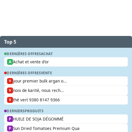
Top 5
DERNIÈRES OFFRES
ACHAT
Achat et vente d'or
A
DERNIÈRES OFFRES
VENTE
your premier bulk argan o...
V
noix de karité, nous rech...
V
thé vert 9380 8147 9366
V
DERNIERS
PRODUITS
HUILE DE SOJA DÉGOMMÉ
P
Sun Dried Tomatoes Premium Qua
P