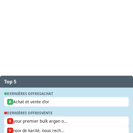
Top 5
DERNIÈRES OFFRES
ACHAT
Achat et vente d'or
A
DERNIÈRES OFFRES
VENTE
your premier bulk argan o...
V
noix de karité, nous rech...
V