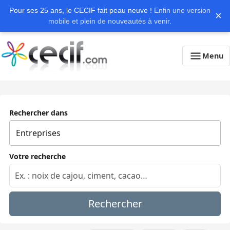
Pour ses 25 ans, le CECIF fait peau neuve !
Enfin une version
×
mobile et plein de nouveautés à venir.
Menu
Rechercher dans
Votre recherche
Rechercher