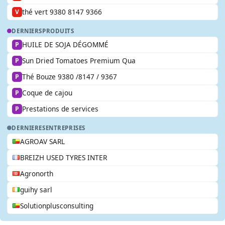
thé vert 9380 8147 9366
V
DERNIERS
PRODUITS
HUILE DE SOJA DÉGOMMÉ
P
Sun Dried Tomatoes Premium Qua
P
Thé Bouze 9380 /8147 / 9367
P
Coque de cajou
P
Prestations de services
P
DERNIERES
ENTREPRISES
AGROAV SARL
BREIZH USED TYRES INTER
Agronorth
guihy sarl
Solutionplusconsulting