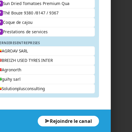
Sun Dried Tomatoes Premium Qua
P
Thé Bouze 9380 /8147 / 9367
P
Coque de cajou
P
Prestations de services
P
ERNIERES
ENTREPRISES
AGROAV SARL
BREIZH USED TYRES INTER
Agronorth
guihy sarl
Solutionplusconsulting
Rejoindre le canal