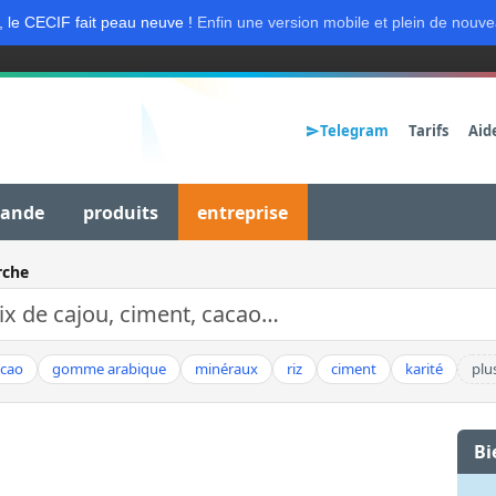
, le CECIF fait peau neuve !
Enfin une version mobile et plein de nouve
Telegram
Tarifs
Aid
mande
produits
entreprise
rche
acao
gomme arabique
minéraux
riz
ciment
karité
plu
Bi