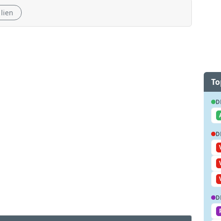
 lien
To
D
D
D