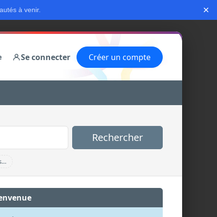
×
autés à venir.
Se connecter
Créer un compte
e
Rechercher
s…
envenue