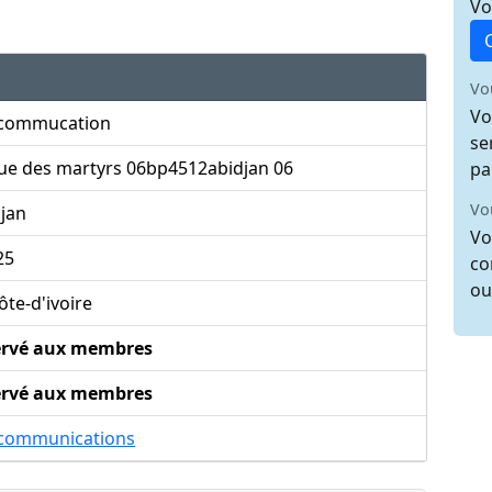
Vo
Vo
Vo
ecommucation
se
rue des martyrs 06bp4512abidjan 06
pa
Vo
jan
Vo
25
co
ou
te-d'ivoire
ervé aux membres
ervé aux membres
écommunications