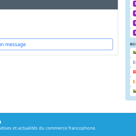
un message
D
m
dises et actualités du commerce francophone.