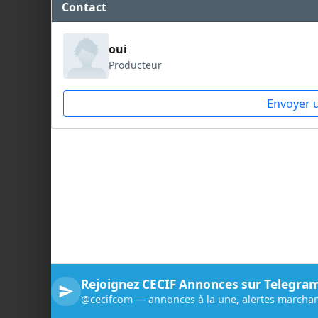
Contact
oui
Producteur
Envoyer 
Rejoignez CECIF Annonces sur Telegra
@cecifcom — annonces à la une, alertes marchan