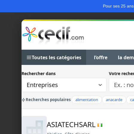
Pour ses 25 ans
Toutes les catégories
l’offre
la de
Rechercher dans
Votre reche
Recherches populaires
alimentation
anacarde
c
ASIATECHSARL