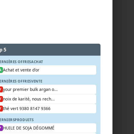
p 5
ERNIÈRES OFFRES
ACHAT
Achat et vente d'or
A
ERNIÈRES OFFRES
VENTE
your premier bulk argan o...
V
noix de karité, nous rech...
V
thé vert 9380 8147 9366
V
ERNIERS
PRODUITS
HUILE DE SOJA DÉGOMMÉ
P