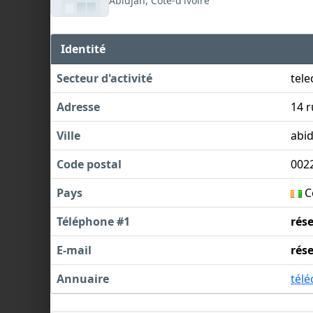
Abidjan, Côte-d'ivoire
Identité
Secteur d'activité
tel
Adresse
14 
Ville
abid
Code postal
002
Pays
Cô
Téléphone #1
rés
E-mail
rés
Annuaire
tél