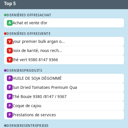
Top 5
DERNIÈRES OFFRES
ACHAT
Achat et vente d'or
A
DERNIÈRES OFFRES
VENTE
your premier bulk argan o...
V
noix de karité, nous rech...
V
thé vert 9380 8147 9366
V
DERNIERS
PRODUITS
HUILE DE SOJA DÉGOMMÉ
P
Sun Dried Tomatoes Premium Qua
P
Thé Bouze 9380 /8147 / 9367
P
Coque de cajou
P
Prestations de services
P
DERNIERES
ENTREPRISES