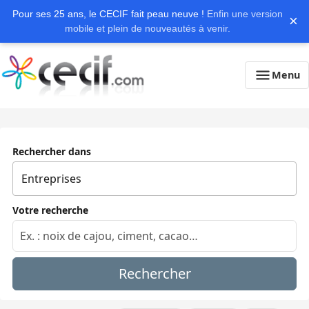
Pour ses 25 ans, le CECIF fait peau neuve !
Enfin une version
×
mobile et plein de nouveautés à venir.
Menu
Rechercher dans
Votre recherche
Rechercher