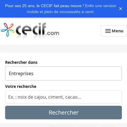
Pour ses 25 ans, le CECIF fait peau neuve !
Enfin une version
×
mobile et plein de nouveautés à venir.
Menu
Rechercher dans
Votre recherche
Rechercher