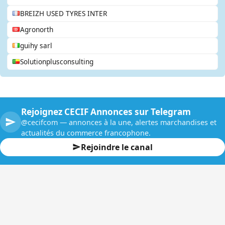
BREIZH USED TYRES INTER
Agronorth
guihy sarl
Solutionplusconsulting
Rejoignez CECIF Annonces sur Telegram
@cecifcom — annonces à la une, alertes marchandises et
actualités du commerce francophone.
Rejoindre le canal