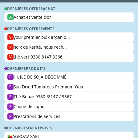
DERNIÈRES OFFRES
ACHAT
Achat et vente d'or
A
DERNIÈRES OFFRES
VENTE
your premier bulk argan o...
V
noix de karité, nous rech...
V
thé vert 9380 8147 9366
V
DERNIERS
PRODUITS
HUILE DE SOJA DÉGOMMÉ
P
Sun Dried Tomatoes Premium Qua
P
Thé Bouze 9380 /8147 / 9367
P
Coque de cajou
P
Prestations de services
P
DERNIERES
ENTREPRISES
AGROAV SARL